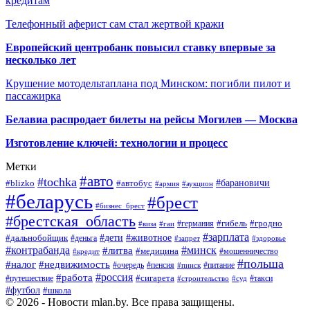
кредитам
Телефонный аферист сам стал жертвой кражи
Европейский центробанк повысил ставку впервые за
несколько лет
Крушение мотодельтаплана под Минском: погибли пилот и
пассажирка
Белавиа распродает билеты на рейсы Могилев — Москва
Изготовление ключей: технологии и процесс
Метки
#авто
#tochka
#автобус
#барановичи
#blizko
#армия
#аукцион
#беларусь
#брест
#бизнес_брест
#брестская_область
#германия
#гибель
#гродно
#виза
#гаи
#зарплата
#дети
#животное
#дальнобойщик
#деньга
#запрет
#здоровье
#контрабанда
#минск
#литва
#медицина
#мошенничество
#кредит
#польша
#недвижимость
#налог
#пенсия
#питание
#очередь
#пинск
#россия
#работа
#сигарета
#путешествие
#такси
#строительство
#суд
#футбол
#школа
© 2026 - Новости mlan.by. Все права защищены.