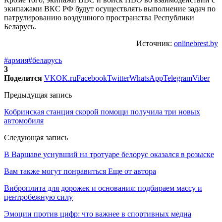
экипажами ВКС РФ будут осуществлять выполнение задач по
патрулированию воздушного пространства Республики
Беларусь.
Источник:
onlinebrest.by
#армия
#беларусь
3
Поделится
VK
OK.ru
Facebook
Twitter
WhatsApp
Telegram
Viber
Предыдущая запись
Кобринская станция скорой помощи получила три новых
автомобиля
Следующая запись
В Варшаве уснувший на тротуаре белорус оказался в розыске
Вам также могут понравиться
Еще от автора
Виброплита для дорожек и основания: подбираем массу и
центробежную силу
Эмоции против цифр: что важнее в спортивных медиа