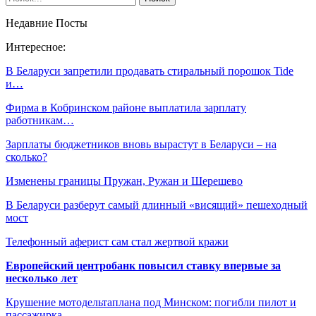
Недавние Посты
Интересное:
В Беларуси запретили продавать стиральный порошок Tide
и…
Фирма в Кобринском районе выплатила зарплату
работникам…
Зарплаты бюджетников вновь вырастут в Беларуси – на
сколько?
Изменены границы Пружан, Ружан и Шерешево
В Беларуси разберут самый длинный «висящий» пешеходный
мост
Телефонный аферист сам стал жертвой кражи
Европейский центробанк повысил ставку впервые за
несколько лет
Крушение мотодельтаплана под Минском: погибли пилот и
пассажирка