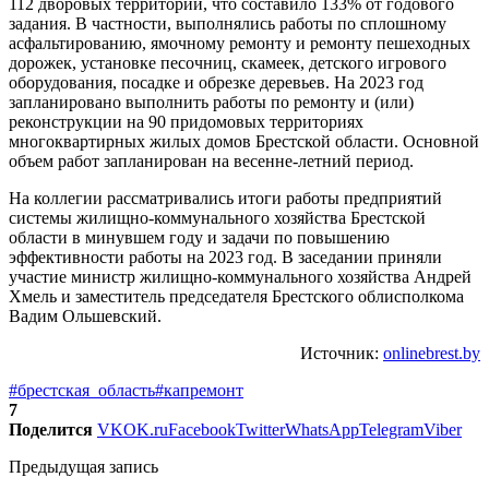
112 дворовых территорий, что составило 133% от годового
задания. В частности, выполнялись работы по сплошному
асфальтированию, ямочному ремонту и ремонту пешеходных
дорожек, установке песочниц, скамеек, детского игрового
оборудования, посадке и обрезке деревьев. На 2023 год
запланировано выполнить работы по ремонту и (или)
реконструкции на 90 придомовых территориях
многоквартирных жилых домов Брестской области. Основной
объем работ запланирован на весенне-летний период.
На коллегии рассматривались итоги работы предприятий
системы жилищно-коммунального хозяйства Брестской
области в минувшем году и задачи по повышению
эффективности работы на 2023 год. В заседании приняли
участие министр жилищно-коммунального хозяйства Андрей
Хмель и заместитель председателя Брестского облисполкома
Вадим Ольшевский.
Источник:
onlinebrest.by
#брестская_область
#капремонт
7
Поделится
VK
OK.ru
Facebook
Twitter
WhatsApp
Telegram
Viber
Предыдущая запись