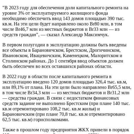
"В 2023 году для обеспечения доли капитального ремонта на
уровне 3% от эксплуатируемого жилищного фонда
необходимо обеспечить ввод 143 домов площадью 390 тыс.
кв.м. На эти цели будет направлено около Br80 млн, в том
числе Br46,7 млн из местных бюджетов и Br33 млн — из
средств граждан", — сказал Александр Максимчук.
В первом полугодии в эксплуатацию должны быть введены
все объекты в Барановичском, Брестском, Дрогичинском,
Ивановском, Ивацевичским, Каменецком, Малоритском и
Столинском районах. До 1 сентября ввод объектов должен
быть обеспечен во всех оставшихся районах области.
В 2022 году в области после капитального ремонта в
эксплуатацию введено 120 домов площадью 326,4 тыс. кв.м,
или 89,1% от плана. На эти цели было направлено Br65,5 млн,
в том числе Br34,3 млн — из местных бюджетов и Br31,2 млн
— средства граждан. В связи с недостатком финансовых
средств задание не выполнено Брестским (при плане 140 тыс.
кв.м отремонтировано 108,2 тыс. кв.м жилья) и
Барановичским (при плане 70,8 тыс. кв.м отремонтировано
62,5 тыс. кв.м) горисполкомами.
Также в прошлом году предприятия ЖКХ привели в порядок