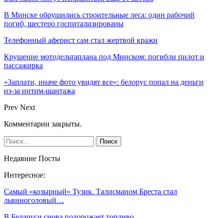
В Минске обрушились строительные леса: один рабочий
погиб, шестеро госпитализированы
Телефонный аферист сам стал жертвой кражи
Крушение мотодельтаплана под Минском: погибли пилот и
пассажирка
«Заплати, иначе фото увидят все»: белорус попал на деньги
из-за интим-шантажа
Prev
Next
Комментарии закрыты.
Недавние Посты
Интересное:
Самый «козырный» Тузик. Талисманом Бреста стал
львиноголовый…
В Беларуси снова подорожает топливо