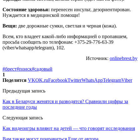
Состояние здоровья:
перенесен инсульт, дезориентирован.
Нуждается в медицинской помощи!
Вещи:
две дорожные сумки, светлая и черная (кожа).
Всем, кто владеет какой-либо информацией о пропавшем,
просьба сообщить по телефонам: +375-29-776-63-39
(viber/whatsapp/telegram), 102.
Источник:
onlinebrest.by
#брест
#поиск
#садовый
1
Поделится
VK
OK.ru
Facebook
Twitter
WhatsApp
Telegram
Viber
Предыдущая запись
Как в Беларуси женятся и разводятся? Сравнили цифры за
последние годы
Следующая запись
Как видеоигры влияют на детей — что говорят исследования
Вам также могут понравиться
Еще от автора