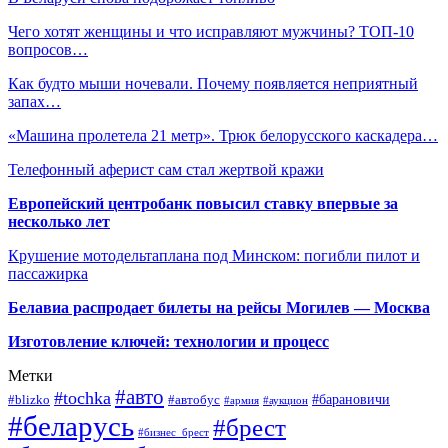
Чего хотят женщины и что исправляют мужчины? ТОП-10
вопросов…
Как будто мыши ночевали. Почему появляется неприятный
запах…
«Машина пролетела 21 метр». Трюк белорусского каскадера…
Телефонный аферист сам стал жертвой кражи
Европейский центробанк повысил ставку впервые за
несколько лет
Крушение мотодельтаплана под Минском: погибли пилот и
пассажирка
Белавиа распродает билеты на рейсы Могилев — Москва
Изготовление ключей: технологии и процесс
Метки
#авто
#tochka
#автобус
#барановичи
#blizko
#армия
#аукцион
#беларусь
#брест
#бизнес_брест