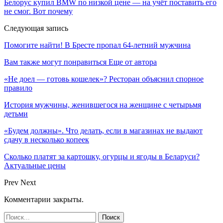
Белорус купил BMW по низкой цене — на учёт поставить его
не смог. Вот почему
Следующая запись
Помогите найти! В Бресте пропал 64-летний мужчина
Вам также могут понравиться
Еще от автора
«Не доел — готовь кошелек»? Ресторан объяснил спорное
правило
История мужчины, женившегося на женщине с четырьмя
детьми
«Будем должны». Что делать, если в магазинах не выдают
сдачу в несколько копеек
Сколько платят за картошку, огурцы и ягоды в Беларуси?
Актуальные цены
Prev
Next
Комментарии закрыты.