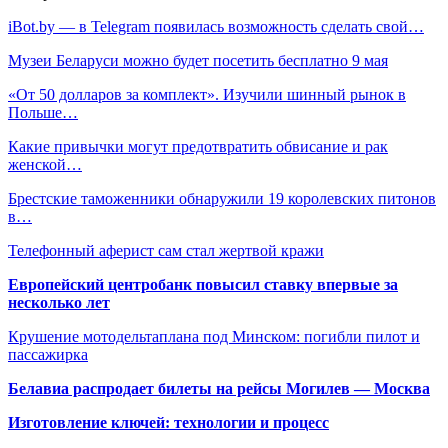
iBot.by — в Telegram появилась возможность сделать свой…
Музеи Беларуси можно будет посетить бесплатно 9 мая
«От 50 долларов за комплект». Изучили шинный рынок в
Польше…
Какие привычки могут предотвратить обвисание и рак
женской…
Брестские таможенники обнаружили 19 королевских питонов
в…
Телефонный аферист сам стал жертвой кражи
Европейский центробанк повысил ставку впервые за
несколько лет
Крушение мотодельтаплана под Минском: погибли пилот и
пассажирка
Белавиа распродает билеты на рейсы Могилев — Москва
Изготовление ключей: технологии и процесс