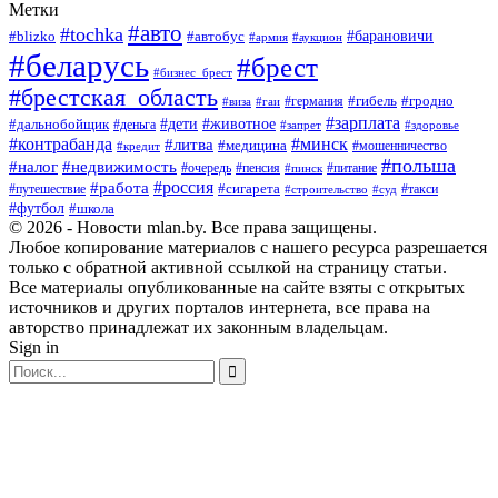
Метки
#авто
#tochka
#автобус
#барановичи
#blizko
#армия
#аукцион
#беларусь
#брест
#бизнес_брест
#брестская_область
#германия
#гибель
#гродно
#виза
#гаи
#зарплата
#дети
#животное
#дальнобойщик
#деньга
#запрет
#здоровье
#контрабанда
#минск
#литва
#медицина
#мошенничество
#кредит
#польша
#недвижимость
#налог
#пенсия
#питание
#очередь
#пинск
#россия
#работа
#сигарета
#путешествие
#такси
#строительство
#суд
#футбол
#школа
© 2026 - Новости mlan.by. Все права защищены.
Любое копирование материалов с нашего ресурса разрешается
только с обратной активной ссылкой на страницу статьи.
Все материалы опубликованные на сайте взяты с открытых
источников и других порталов интернета, все права на
авторство принадлежат их законным владельцам.
Sign in