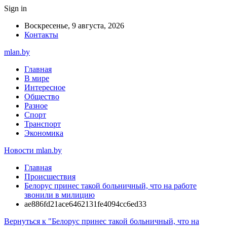
Sign in
Воскресенье, 9 августа, 2026
Контакты
mlan.by
Главная
В мире
Интересное
Общество
Разное
Спорт
Транспорт
Экономика
Новости mlan.by
Главная
Происшествия
Белорус принес такой больничный, что на работе
звонили в милицию
ae886fd21ace6462131fe4094cc6ed33
Вернуться к "Белорус принес такой больничный, что на