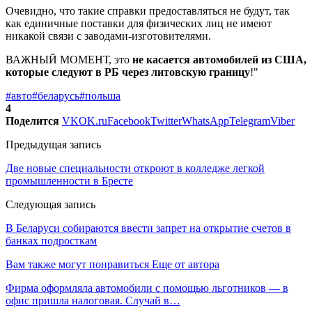
Очевидно, что такие справки предоставляться не будут, так
как единичные поставки для физических лиц не имеют
никакой связи с заводами-изготовителями.
ВАЖНЫЙ МОМЕНТ, это
не касается автомобилей из США,
которые следуют в РБ через литовскую границу
!"
#авто
#беларусь
#польша
4
Поделится
VK
OK.ru
Facebook
Twitter
WhatsApp
Telegram
Viber
Предыдущая запись
Две новые специальности откроют в колледже легкой
промышленности в Бресте
Следующая запись
В Беларуси собираются ввести запрет на открытие счетов в
банках подросткам
Вам также могут понравиться
Еще от автора
Фирма оформляла автомобили с помощью льготников — в
офис пришла налоговая. Случай в…