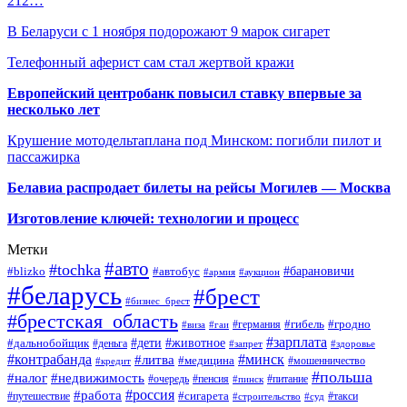
212…
В Беларуси с 1 ноября подорожают 9 марок сигарет
Телефонный аферист сам стал жертвой кражи
Европейский центробанк повысил ставку впервые за
несколько лет
Крушение мотодельтаплана под Минском: погибли пилот и
пассажирка
Белавиа распродает билеты на рейсы Могилев — Москва
Изготовление ключей: технологии и процесс
Метки
#авто
#tochka
#автобус
#барановичи
#blizko
#армия
#аукцион
#беларусь
#брест
#бизнес_брест
#брестская_область
#германия
#гибель
#гродно
#виза
#гаи
#зарплата
#дети
#животное
#дальнобойщик
#деньга
#запрет
#здоровье
#контрабанда
#минск
#литва
#медицина
#мошенничество
#кредит
#польша
#недвижимость
#налог
#пенсия
#питание
#очередь
#пинск
#россия
#работа
#сигарета
#путешествие
#такси
#строительство
#суд