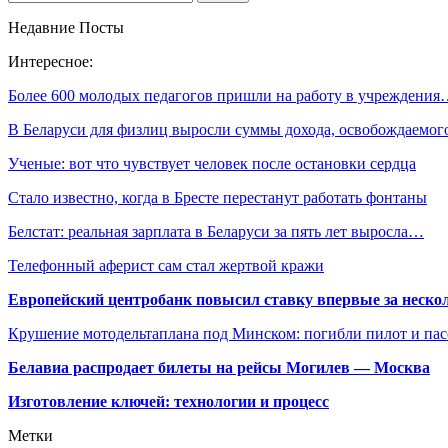
Недавние Посты
Интересное:
Более 600 молодых педагогов пришли на работу в учреждени
В Беларуси для физлиц выросли суммы дохода, освобождаемо
Ученые: вот что чувствует человек после остановки сердца
Стало известно, когда в Бресте перестанут работать фонтаны
Белстат: реальная зарплата в Беларуси за пять лет выросла…
Телефонный аферист сам стал жертвой кражи
Европейский центробанк повысил ставку впервые за нескол
Крушение мотодельтаплана под Минском: погибли пилот и па
Белавиа распродает билеты на рейсы Могилев — Москва
Изготовление ключей: технологии и процесс
Метки