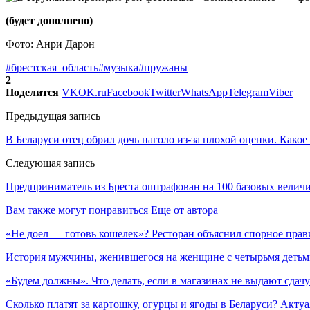
(будет дополнено)
Фото: Анри Дарон
#брестская_область
#музыка
#пружаны
2
Поделится
VK
OK.ru
Facebook
Twitter
WhatsApp
Telegram
Viber
Предыдущая запись
В Беларуси отец обрил дочь наголо из-за плохой оценки. Какое
Следующая запись
Предприниматель из Бреста оштрафован на 100 базовых велич
Вам также могут понравиться
Еще от автора
«Не доел — готовь кошелек»? Ресторан объяснил спорное прав
История мужчины, женившегося на женщине с четырьмя деть
«Будем должны». Что делать, если в магазинах не выдают сдачу
Сколько платят за картошку, огурцы и ягоды в Беларуси? Акту