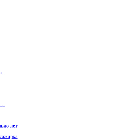
ли…
мя…
ько лет
ссажирка