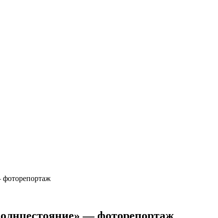
— фоторепортаж
Солнцестояние» — фоторепортаж