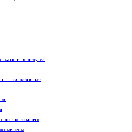
 наказание он получил
ин — что произошло
ило
ми
 в несколько копеек
альные цены