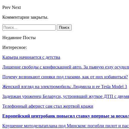
Prev
Next
Комментарии закрыты.
Недавние Посты
Интересное:
Карьера начинается с детства
Лишение свободы с конфискацией авто. За пьяную езду осуди
Почему возникают синяки под глазами, как от них избавиться?
Женский взгляд на электромобиль: Людмила и ее Tesla Model 3
Задержан уроженец Беларуси, устроивший жуткое ДТП с дву
Телефонный аферист сам стал жертвой кражи
Европейский центробанк повысил ставку впервые за нескол
Крушение мотодельтаплана под Минском: погибли пилот и па