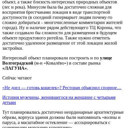
объект, а также близость интересных природных объектов
(лес и река). Минусом была бы достаточно сложная для
восприятия брестчанами локация в виде транспортной
доступности (в соседний гипермаркет людям почему-то
сложно добираться – многочисленные комментарии жителей
города). Ну и наличие рядом действующего ТЦ Короны, что
также создавало бы сложности для размещения в будущем
объекте продуктового ритейла. Также нужно отметить
достаточно удаленное размещение от этой локации жилой
застройки.
Интересный объект планировали построить и по
улице
Волгоградской
(м-н «Ковалёво») в составе рынка
«ЛАГУНА»
.
Сейчас читают
«Не доел — готовь кошелек»? Ресторан объяснил спорное…
История мужчины, женившегося на женщине с четырьмя
детьми
Тут планировались достаточно неординарные архитектурные
образы, корпуса здания должны были напоминать «волны и
паруса, а масштабное остекление — ассоциироваться с
солнечными морскими курортами».