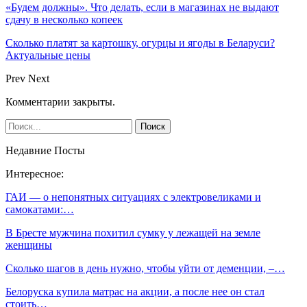
«Будем должны». Что делать, если в магазинах не выдают
сдачу в несколько копеек
Сколько платят за картошку, огурцы и ягоды в Беларуси?
Актуальные цены
Prev
Next
Комментарии закрыты.
Недавние Посты
Интересное:
ГАИ — о непонятных ситуациях с электровеликами и
самокатами:…
В Бресте мужчина похитил сумку у лежащей на земле
женщины
Сколько шагов в день нужно, чтобы уйти от деменции, –…
Белоруска купила матрас на акции, а после нее он стал
стоить…