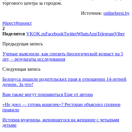
торгового центра за городом.
Источник:
onlinebrest.by
#брест
#проект
2
Поделится
VK
OK.ru
Facebook
Twitter
WhatsApp
Telegram
Viber
Предыдущая запись
Ученые выяснили, как снизить биологический возраст на 5
лет, – результаты исследования
Следующая запись
Белоруса лишили родительских прав в отношении 14-летней
дочери. За что?
Вам также могут понравиться
Еще от автора
«Не доел — готовь кошелек»? Ресторан объяснил спорное
правило
История мужчины, женившегося на женщине с четырьмя
детьми