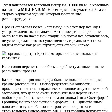
Тут планировался торговый центр на 16.000 кв.м., с красивым
названием
MILLENIUM
. На сегодня – это участок 2.7 га со
старым каркасом здания, который постепенно
реконструируется.
Проект стартовал более 5 лет назад, но с тех пор все идет
ультра-медленными темпами. Активное финансирование
было только на начальной стадии, но потом все остановилось,
не успев сделать что-то существенное, и реально мы пока
видим только как реконструируется старый каркас.
На сегодня перспективы объекта крайне туманные в плане
реализации проекта.
Базово, концепция для города была неплохая, но локация
крайне рискованная. В непосредственной близости
промышленная зона и практически полное отсутствие жилой
застройки, что делало очень непонятными перспективы
любого ритейла, за исключением оптовика (типа Светофора /
Грошика) но это абсолютно не формат ТЦ. Единственным
плюсом выступала близость строительного рынка и
строительного гипермаркета MILE, для трафика покупателей,