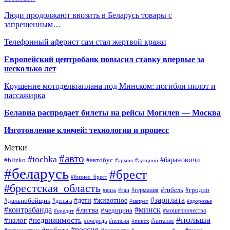
Люди продолжают ввозить в Беларусь товары с
запрещенным…
Телефонный аферист сам стал жертвой кражи
Европейский центробанк повысил ставку впервые за
несколько лет
Крушение мотодельтаплана под Минском: погибли пилот и
пассажирка
Белавиа распродает билеты на рейсы Могилев — Москва
Изготовление ключей: технологии и процесс
Метки
#авто
#tochka
#автобус
#барановичи
#blizko
#армия
#аукцион
#беларусь
#брест
#бизнес_брест
#брестская_область
#германия
#гибель
#гродно
#виза
#гаи
#зарплата
#дети
#животное
#дальнобойщик
#деньга
#запрет
#здоровье
#контрабанда
#минск
#литва
#медицина
#мошенничество
#кредит
#польша
#недвижимость
#налог
#пенсия
#питание
#очередь
#пинск
#россия
#работа