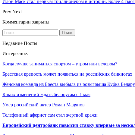
Илон Маск стал первым триллионером в истории. Более 4 тыся
Prev
Next
Комментарии закрыты.
Недавние Посты
Интересное:
Когда лучше заниматься спортом – утром или вечером?
Брестская крепость может появиться на российских банкнотах
Женская команда из Бреста выбыла из розыгрыша Кубка Бела
Каких изменений ждать белорусам с 1 мая
Умер российский актер Роман Мадянов
Телефонный аферист сам стал жертвой кражи
Европейский центробанк повысил ставку впервые за нескол