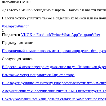
напоминает МНС.
Для этого в меню необходимо выбрать "Налоги" и ввести учет
Налоги можно уплатить также в отделениях банков или на поч
#беларусь
#налог
1
Поделится
VK
OK.ru
Facebook
Twitter
WhatsApp
Telegram
Viber
Предыдущая запись
Пограничный комитет прокомментировал инцидент с белорусо
Следующая запись
В Бресте 14 июня перекроют движение по ул. Ленина: как буд
Вам также могут понравиться
Еще от автора
В Беларуси усиливают систему кибербезопасности: что измени
Американский технологический гигант AMD инвестирует в Та
Почему компании все чаще делают ставку на комплексное про