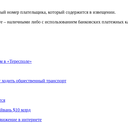
ный номер плательщика, который содержится в извещении.
те – наличными либо с использованием банковских платежных ка
м в «Тересполе»
ет ходить общественный транспорт
тся
йвань $10 млрд
движение в интернете