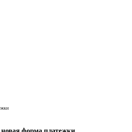
тежки
т новая форма платежки