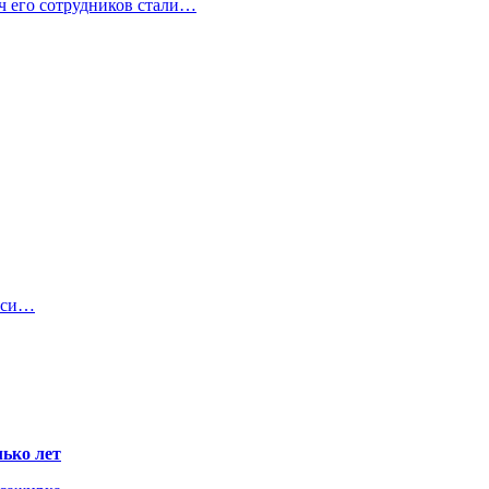
ч его сотрудников стали…
руси…
ько лет