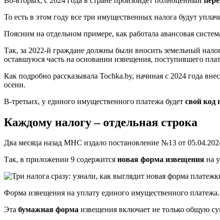
Во-вторых, с 2024 года в стране произойдет полноценный
пере
То есть в этом году все три имущественных налога будут уплач
Поясним на отдельном примере, как работала авансовая система
Так, за 2022-й граждане должны были вносить земельный налог 
оставшуюся часть на основании извещения, поступившего плате
Как подробно рассказывала Tochka.by, начиная с 2024 года 
осени.
В-третьих, у единого имущественного платежа будет
свой код
Каждому налогу – отдельная строка
Два месяца назад МНС издало постановление №13 от 05.04.2024
Так, в приложении 9 содержится
новая форма извещения
на у
Форма извещения на уплату единого имущественного платежа.
Эта
бумажная форма
извещения включает не только общую сум