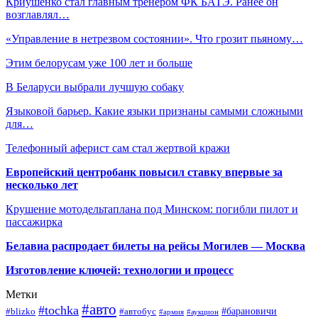
Криушенко стал главным тренером ФК БАТЭ. Ранее он
возглавлял…
«Управление в нетрезвом состоянии». Что грозит пьяному…
Этим белорусам уже 100 лет и больше
В Беларуси выбрали лучшую собаку
Языковой барьер. Какие языки признаны самыми сложными
для…
Телефонный аферист сам стал жертвой кражи
Европейский центробанк повысил ставку впервые за
несколько лет
Крушение мотодельтаплана под Минском: погибли пилот и
пассажирка
Белавиа распродает билеты на рейсы Могилев — Москва
Изготовление ключей: технологии и процесс
Метки
#авто
#tochka
#автобус
#барановичи
#blizko
#армия
#аукцион