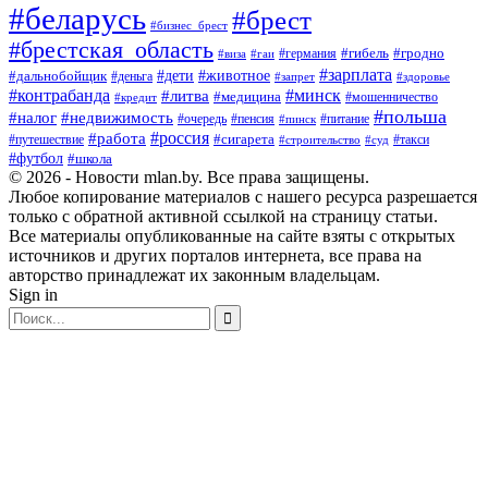
#беларусь
#брест
#бизнес_брест
#брестская_область
#германия
#гибель
#гродно
#виза
#гаи
#зарплата
#дети
#животное
#дальнобойщик
#деньга
#запрет
#здоровье
#контрабанда
#минск
#литва
#медицина
#мошенничество
#кредит
#польша
#недвижимость
#налог
#пенсия
#питание
#очередь
#пинск
#россия
#работа
#сигарета
#путешествие
#такси
#строительство
#суд
#футбол
#школа
© 2026 - Новости mlan.by. Все права защищены.
Любое копирование материалов с нашего ресурса разрешается
только с обратной активной ссылкой на страницу статьи.
Все материалы опубликованные на сайте взяты с открытых
источников и других порталов интернета, все права на
авторство принадлежат их законным владельцам.
Sign in