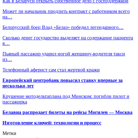
Как в Беларуси открыть собственное дело с господдержкой
Может ли начальник продлить контракт с работником всего
на…
Белорусский боец Влад «Белаз» победил легендарного…
Сколько денег государство выделяет на содержание пациента
в…
Пьяный пассажир ударил ногой женщину-водителя такси
из…
Телефонный аферист сам стал жертвой кражи
Европейский центробанк повысил ставку впервые за
несколько лет
Крушение мотодельтаплана под Минском: погибли пилот и
пассажирка
Белавиа распродает билеты на рейсы Могилев — Москва
Изготовление ключей: технологии и процесс
Метки