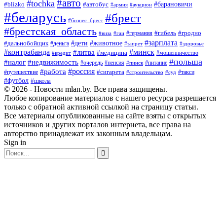
#авто
#tochka
#автобус
#барановичи
#blizko
#армия
#аукцион
#беларусь
#брест
#бизнес_брест
#брестская_область
#германия
#гибель
#гродно
#виза
#гаи
#зарплата
#дети
#животное
#дальнобойщик
#деньга
#запрет
#здоровье
#контрабанда
#минск
#литва
#медицина
#мошенничество
#кредит
#польша
#недвижимость
#налог
#пенсия
#питание
#очередь
#пинск
#россия
#работа
#сигарета
#путешествие
#такси
#строительство
#суд
#футбол
#школа
© 2026 - Новости mlan.by. Все права защищены.
Любое копирование материалов с нашего ресурса разрешается
только с обратной активной ссылкой на страницу статьи.
Все материалы опубликованные на сайте взяты с открытых
источников и других порталов интернета, все права на
авторство принадлежат их законным владельцам.
Sign in