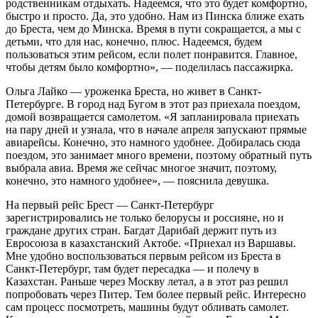
родственникам отдыхать. Надеемся, что это будет комфортно,
быстро и просто. Да, это удобно. Нам из Пинска ближе ехать
до Бреста, чем до Минска. Время в пути сокращается, а мы с
детьми, что для нас, конечно, плюс. Надеемся, будем
пользоваться этим рейсом, если полет понравится. Главное,
чтобы детям было комфортно», — поделилась пассажирка.
Ольга Лайко — уроженка Бреста, но живет в Санкт-
Петербурге. В город над Бугом в этот раз приехала поездом,
домой возвращается самолетом. «Я запланировала приехать
на пару дней и узнала, что в начале апреля запускают прямые
авиарейсы. Конечно, это намного удобнее. Добиралась сюда
поездом, это занимает много времени, поэтому обратный путь
выбрала авиа. Время же сейчас многое значит, поэтому,
конечно, это намного удобнее», — пояснила девушка.
На первый рейс Брест — Санкт-Петербург
зарегистрировались не только белорусы и россияне, но и
граждане других стран. Багдат Дарибай держит путь из
Евросоюза в казахстанский Актобе. «Приехал из Варшавы.
Мне удобно воспользоваться первым рейсом из Бреста в
Санкт-Петербург, там будет пересадка — и полечу в
Казахстан. Раньше через Москву летал, а в этот раз решил
попробовать через Питер. Тем более первый рейс. Интересно
сам процесс посмотреть, машины будут обливать самолет.