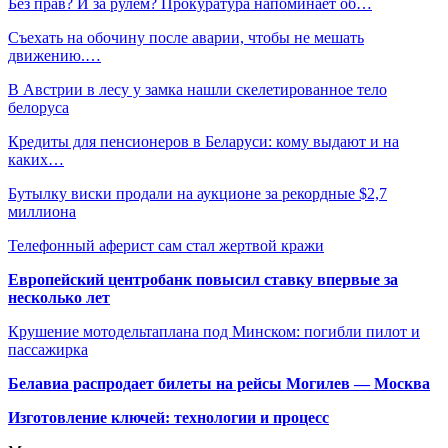
Без прав? И за рулем? Прокуратура напоминает об…
Съехать на обочину после аварии, чтобы не мешать
движению.…
В Австрии в лесу у замка нашли скелетированное тело
белоруса
Кредиты для пенсионеров в Беларуси: кому выдают и на
каких…
Бутылку виски продали на аукционе за рекордные $2,7
миллиона
Телефонный аферист сам стал жертвой кражи
Европейский центробанк повысил ставку впервые за
несколько лет
Крушение мотодельтаплана под Минском: погибли пилот и
пассажирка
Белавиа распродает билеты на рейсы Могилев — Москва
Изготовление ключей: технологии и процесс