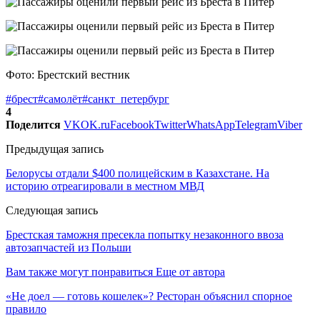
Фото: Брестский вестник
#брест
#самолёт
#санкт_петербург
4
Поделится
VK
OK.ru
Facebook
Twitter
WhatsApp
Telegram
Viber
Предыдущая запись
Белорусы отдали $400 полицейским в Казахстане. На
историю отреагировали в местном МВД
Следующая запись
Брестская таможня пресекла попытку незаконного ввоза
автозапчастей из Польши
Вам также могут понравиться
Еще от автора
«Не доел — готовь кошелек»? Ресторан объяснил спорное
правило