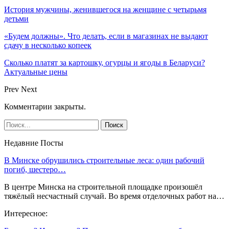
История мужчины, женившегося на женщине с четырьмя
детьми
«Будем должны». Что делать, если в магазинах не выдают
сдачу в несколько копеек
Сколько платят за картошку, огурцы и ягоды в Беларуси?
Актуальные цены
Prev
Next
Комментарии закрыты.
Недавние Посты
В Минске обрушились строительные леса: один рабочий
погиб, шестеро…
В центре Минска на строительной площадке произошёл
тяжёлый несчастный случай. Во время отделочных работ на…
Интересное: