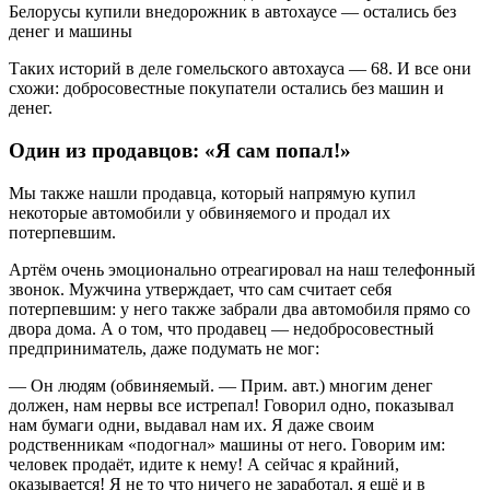
Таких историй в деле гомельского автохауса — 68. И все они
схожи: добросовестные покупатели остались без машин и
денег.
Один из продавцов: «Я сам попал!»
Мы также нашли продавца, который напрямую купил
некоторые автомобили у обвиняемого и продал их
потерпевшим.
Артём очень эмоционально отреагировал на наш телефонный
звонок. Мужчина утверждает, что сам считает себя
потерпевшим: у него также забрали два автомобиля прямо со
двора дома. А о том, что продавец — недобросовестный
предприниматель, даже подумать не мог:
— Он людям (обвиняемый. — Прим. авт.) многим денег
должен, нам нервы все истрепал! Говорил одно, показывал
нам бумаги одни, выдавал нам их. Я даже своим
родственникам «подогнал» машины от него. Говорим им:
человек продаёт, идите к нему! А сейчас я крайний,
оказывается! Я не то что ничего не заработал, я ещё и в