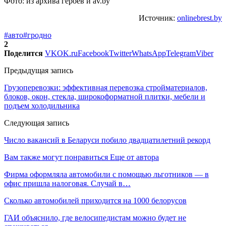
Фото: из архива героев и av.by
Источник:
onlinebrest.by
#авто
#гродно
2
Поделится
VK
OK.ru
Facebook
Twitter
WhatsApp
Telegram
Viber
Предыдущая запись
Грузоперевозки: эффективная перевозка стройматериалов,
блоков, окон, стекла, широкоформатной плитки, мебели и
подъем холодильника
Следующая запись
Число вакансий в Беларуси побило двадцатилетний рекорд
Вам также могут понравиться
Еще от автора
Фирма оформляла автомобили с помощью льготников — в
офис пришла налоговая. Случай в…
Сколько автомобилей приходится на 1000 белорусов
ГАИ объяснило, где велосипедистам можно будет не