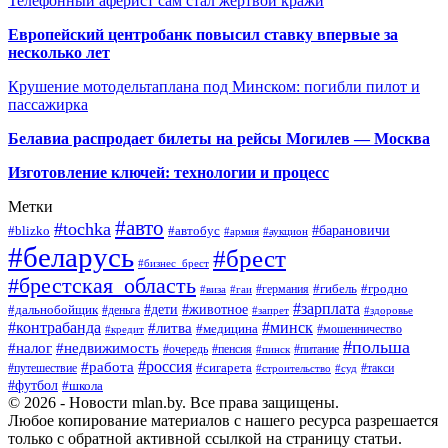
Телефонный аферист сам стал жертвой кражи
Европейский центробанк повысил ставку впервые за
несколько лет
Крушение мотодельтаплана под Минском: погибли пилот и
пассажирка
Белавиа распродает билеты на рейсы Могилев — Москва
Изготовление ключей: технологии и процесс
Метки
#авто
#tochka
#автобус
#барановичи
#blizko
#армия
#аукцион
#беларусь
#брест
#бизнес_брест
#брестская_область
#германия
#гибель
#гродно
#виза
#гаи
#зарплата
#дети
#животное
#дальнобойщик
#деньга
#запрет
#здоровье
#контрабанда
#минск
#литва
#медицина
#мошенничество
#кредит
#польша
#недвижимость
#налог
#пенсия
#питание
#очередь
#пинск
#россия
#работа
#сигарета
#путешествие
#такси
#строительство
#суд
#футбол
#школа
© 2026 - Новости mlan.by. Все права защищены.
Любое копирование материалов с нашего ресурса разрешается
только с обратной активной ссылкой на страницу статьи.