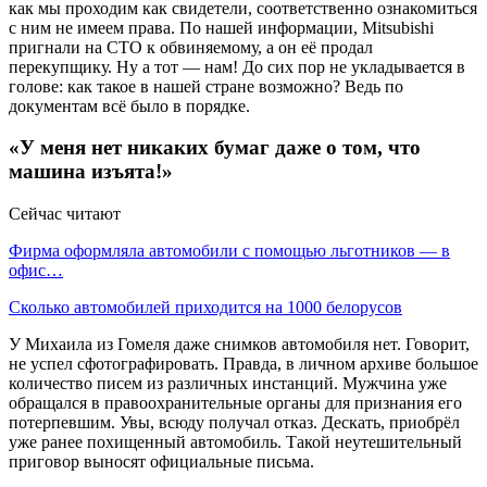
как мы проходим как свидетели, соответственно ознакомиться
с ним не имеем права. По нашей информации, Mitsubishi
пригнали на СТО к обвиняемому, а он её продал
перекупщику. Ну а тот — нам! До сих пор не укладывается в
голове: как такое в нашей стране возможно? Ведь по
документам всё было в порядке.
«У меня нет никаких бумаг даже о том, что
машина изъята!»
Сейчас читают
Фирма оформляла автомобили с помощью льготников — в
офис…
Сколько автомобилей приходится на 1000 белорусов
У Михаила из Гомеля даже снимков автомобиля нет. Говорит,
не успел сфотографировать. Правда, в личном архиве большое
количество писем из различных инстанций. Мужчина уже
обращался в правоохранительные органы для признания его
потерпевшим. Увы, всюду получал отказ. Дескать, приобрёл
уже ранее похищенный автомобиль. Такой неутешительный
приговор выносят официальные письма.