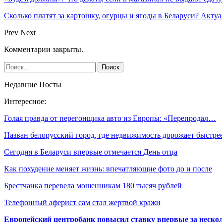
Сколько платят за картошку, огурцы и ягоды в Беларуси? Акту
Prev
Next
Комментарии закрыты.
Недавние Посты
Интересное:
Голая правда от перегонщика авто из Европы: «Перепродал…
Назван белорусский город, где недвижимость дорожает быстр
Сегодня в Беларуси впервые отмечается День отца
Как похудение меняет жизнь: впечатляющие фото до и после
Брестчанка перевела мошенникам 180 тысяч рублей
Телефонный аферист сам стал жертвой кражи
Европейский центробанк повысил ставку впервые за нескол