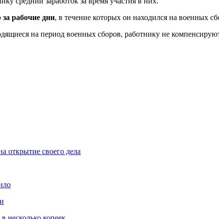
ику средний заработок за время участия в них.
о
за рабочие дни
, в течение которых он находился на военных сб
дящиеся на период военных сборов, работнику не компенсирую
на открытие своего дела
ило
ми
 в несколько копеек