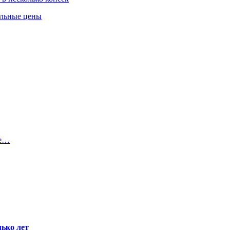
альные цены
ее…
ько лет