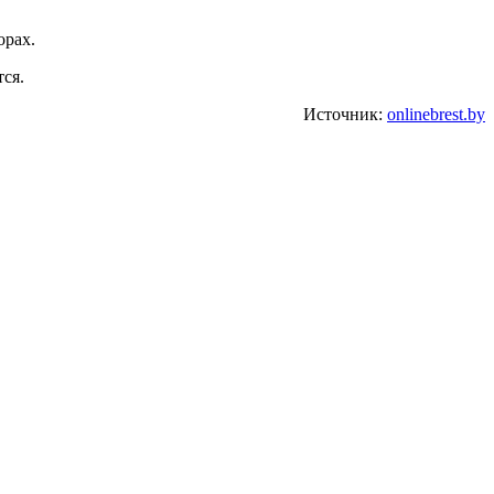
орах.
тся.
Источник:
onlinebrest.by