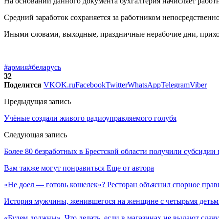
На основании данного документа бухгалтерия начисляет работн
Средний заработок сохраняется за работником непосредственн
Иными словами, выходные, праздничные нерабочие дни, прихо
#армия
#беларусь
32
Поделится
VK
OK.ru
Facebook
Twitter
WhatsApp
Telegram
Viber
Предыдущая запись
Учёные создали живого радиоуправляемого голубя
Следующая запись
Более 80 безработных в Брестской области получили субсидии 
Вам также могут понравиться
Еще от автора
«Не доел — готовь кошелек»? Ресторан объяснил спорное прав
История мужчины, женившегося на женщине с четырьмя деть
«Будем должны». Что делать, если в магазинах не выдают сдачу