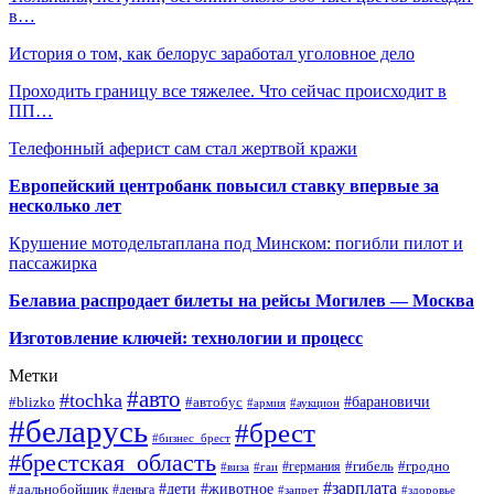
в…
История о том, как белорус заработал уголовное дело
Проходить границу все тяжелее. Что сейчас происходит в
ПП…
Телефонный аферист сам стал жертвой кражи
Европейский центробанк повысил ставку впервые за
несколько лет
Крушение мотодельтаплана под Минском: погибли пилот и
пассажирка
Белавиа распродает билеты на рейсы Могилев — Москва
Изготовление ключей: технологии и процесс
Метки
#авто
#tochka
#автобус
#барановичи
#blizko
#армия
#аукцион
#беларусь
#брест
#бизнес_брест
#брестская_область
#германия
#гибель
#гродно
#виза
#гаи
#зарплата
#дети
#животное
#дальнобойщик
#деньга
#запрет
#здоровье