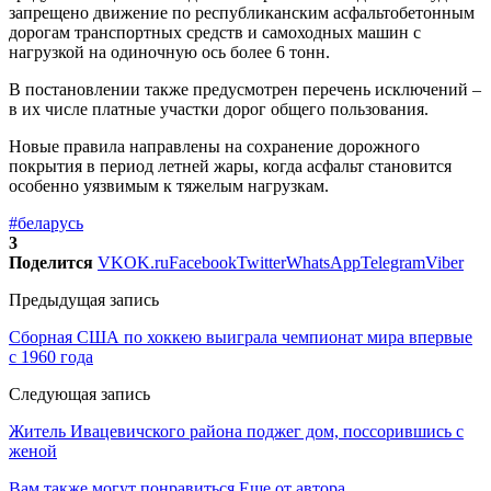
запрещено движение по республиканским асфальтобетонным
дорогам транспортных средств и самоходных машин с
нагрузкой на одиночную ось более 6 тонн.
В постановлении также предусмотрен перечень исключений –
в их числе платные участки дорог общего пользования.
Новые правила направлены на сохранение дорожного
покрытия в период летней жары, когда асфальт становится
особенно уязвимым к тяжелым нагрузкам.
#беларусь
3
Поделится
VK
OK.ru
Facebook
Twitter
WhatsApp
Telegram
Viber
Предыдущая запись
Сборная США по хоккею выиграла чемпионат мира впервые
с 1960 года
Следующая запись
Житель Ивацевичского района поджег дом, поссорившись с
женой
Вам также могут понравиться
Еще от автора