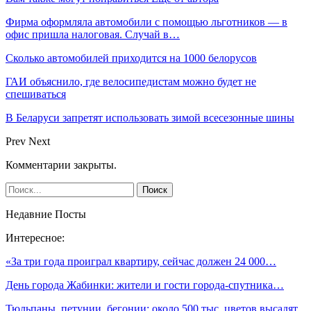
Фирма оформляла автомобили с помощью льготников — в
офис пришла налоговая. Случай в…
Сколько автомобилей приходится на 1000 белорусов
ГАИ объяснило, где велосипедистам можно будет не
спешиваться
В Беларуси запретят использовать зимой всесезонные шины
Prev
Next
Комментарии закрыты.
Недавние Посты
Интересное:
«За три года проиграл квартиру, сейчас должен 24 000…
День города Жабинки: жители и гости города-спутника…
Тюльпаны, петунии, бегонии: около 500 тыс. цветов высадят