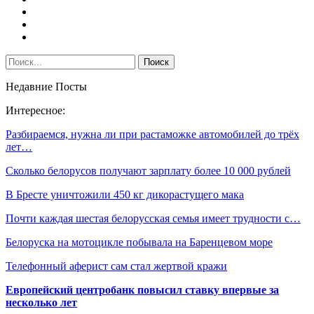
Недавние Посты
Интересное:
Разбираемся, нужна ли при растаможке автомобилей до трёх
лет…
Сколько белорусов получают зарплату более 10 000 рублей
В Бресте уничтожили 450 кг дикорастущего мака
Почти каждая шестая белорусская семья имеет трудности с…
Белоруска на мотоцикле побывала на Баренцевом море
Телефонный аферист сам стал жертвой кражи
Европейский центробанк повысил ставку впервые за
несколько лет