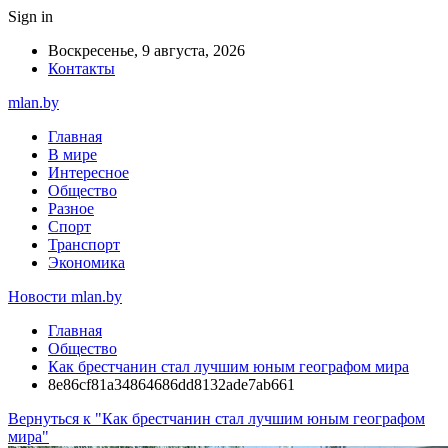
Sign in
Воскресенье, 9 августа, 2026
Контакты
mlan.by
Главная
В мире
Интересное
Общество
Разное
Спорт
Транспорт
Экономика
Новости mlan.by
Главная
Общество
Как брестчанин стал лучшим юным географом мира
8e86cf81a34864686dd8132ade7ab661
Вернуться к "Как брестчанин стал лучшим юным географом
мира"