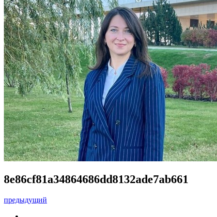
8e86cf81a34864686dd8132ade7ab661
предыдущий