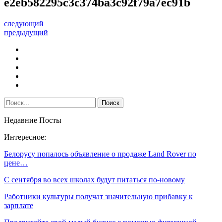
e2eb582295c3c374ba3c92f79a7ec91b
следующий
предыдущий
Недавние Посты
Интересное:
Белорусу попалось объявление о продаже Land Rover по
цене…
С сентября во всех школах будут питаться по-новому
Работники культуры получат значительную прибавку к
зарплате