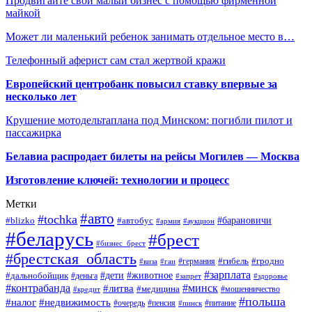
Продвигайте свой малый бизнес с помощью фирменной
майкой
Может ли маленький ребенок занимать отдельное место в…
Телефонный аферист сам стал жертвой кражи
Европейский центробанк повысил ставку впервые за
несколько лет
Крушение мотодельтаплана под Минском: погибли пилот и
пассажирка
Белавиа распродает билеты на рейсы Могилев — Москва
Изготовление ключей: технологии и процесс
Метки
#авто
#tochka
#автобус
#барановичи
#blizko
#армия
#аукцион
#беларусь
#брест
#бизнес_брест
#брестская_область
#германия
#гибель
#гродно
#виза
#гаи
#зарплата
#дети
#животное
#дальнобойщик
#деньга
#запрет
#здоровье
#контрабанда
#минск
#литва
#медицина
#мошенничество
#кредит
#польша
#недвижимость
#налог
#пенсия
#питание
#очередь
#пинск