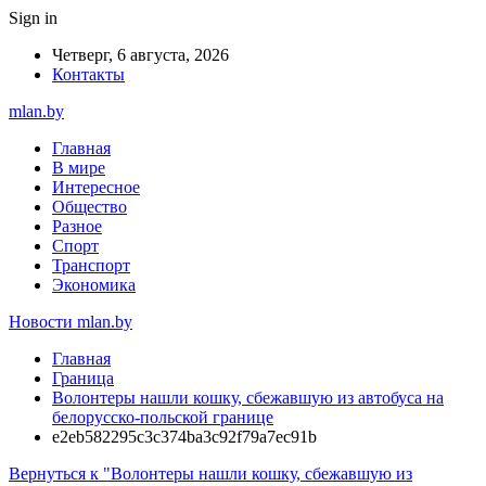
Sign in
Четверг, 6 августа, 2026
Контакты
mlan.by
Главная
В мире
Интересное
Общество
Разное
Спорт
Транспорт
Экономика
Новости mlan.by
Главная
Граница
Волонтеры нашли кошку, сбежавшую из автобуса на
белорусско-польской границе
e2eb582295c3c374ba3c92f79a7ec91b
Вернуться к "Волонтеры нашли кошку, сбежавшую из