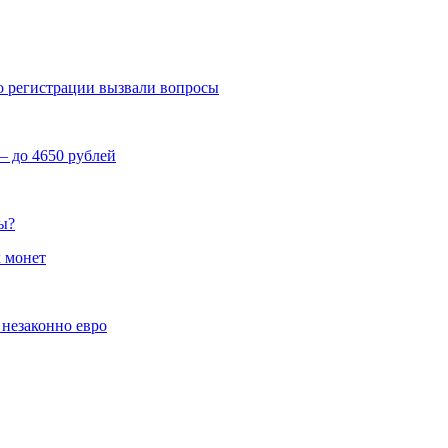
о регистрации вызвали вопросы
— до 4650 рублей
цы?
х монет
 незаконно евро