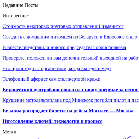
Недавние Посты
Интересное:
Стоимость некоторых почтовых отправлений изменится
Съездить с домашним питомцем из Беларуси в Евросоюз стал
В Бресте представили нового председателя облисполкома
Проверьте, положен ли вам дополнительный выходной на рабо
Что происходит с организмом, когда вы едите мед?
Телефонный аферист сам стал жертвой кражи
Европейский центробанк повысил ставку впервые за нескол
Крушение мотодельтаплана под Минском: погибли пилот и па
Белавиа распродает билеты на рейсы Могилев — Москва
Изготовление ключей: технологии и процесс
Метки