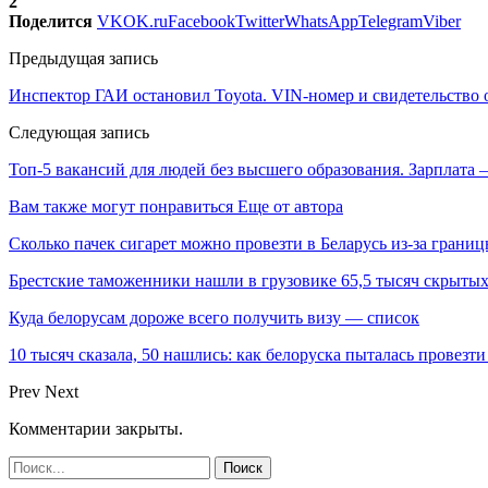
2
Поделится
VK
OK.ru
Facebook
Twitter
WhatsApp
Telegram
Viber
Предыдущая запись
Инспектор ГАИ остановил Toyota. VIN-номер и свидетельство 
Следующая запись
Топ-5 вакансий для людей без высшего образования. Зарплата 
Вам также могут понравиться
Еще от автора
Сколько пачек сигарет можно провезти в Беларусь из-за грани
Брестские таможенники нашли в грузовике 65,5 тысяч скрыты
Куда белорусам дороже всего получить визу — список
10 тысяч сказала, 50 нашлись: как белоруска пыталась провезти
Prev
Next
Комментарии закрыты.