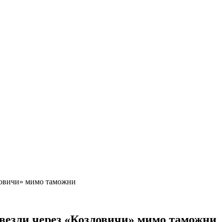
ловичи» мимо таможни
везли через «Козловичи» мимо таможни