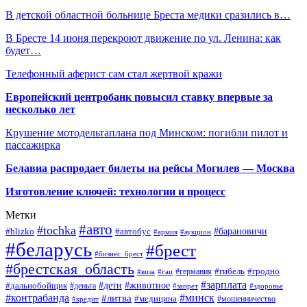
В детской областной больнице Бреста медики сразились в…
В Бресте 14 июня перекроют движение по ул. Ленина: как
будет…
Телефонный аферист сам стал жертвой кражи
Европейский центробанк повысил ставку впервые за
несколько лет
Крушение мотодельтаплана под Минском: погибли пилот и
пассажирка
Белавиа распродает билеты на рейсы Могилев — Москва
Изготовление ключей: технологии и процесс
Метки
#авто
#tochka
#автобус
#барановичи
#blizko
#армия
#аукцион
#беларусь
#брест
#бизнес_брест
#брестская_область
#германия
#гибель
#гродно
#виза
#гаи
#зарплата
#дети
#животное
#дальнобойщик
#деньга
#запрет
#здоровье
#контрабанда
#минск
#литва
#медицина
#мошенничество
#кредит