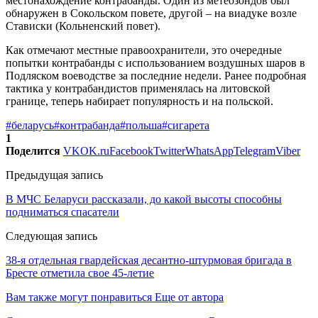
местонахождение контрабанды. Один из метеозондов был
обнаружен в Сокольском повете, другой – на виадуке возле
Стависки (Кольненский повет).
Как отмечают местные правоохранители, это очередные
попытки контрабанды с использованием воздушных шаров в
Подляском воеводстве за последние недели. Ранее подробная
тактика у контрабандистов применялась на литовской
границе, теперь набирает популярность и на польской.
#беларусь
#контрабанда
#польша
#сигарета
1
Поделится
VK
OK.ru
Facebook
Twitter
WhatsApp
Telegram
Viber
Предыдущая запись
В МЧС Беларуси рассказали, до какой высоты способны
подниматься спасатели
Следующая запись
38-я отдельная гвардейская десантно-штурмовая бригада в
Бресте отметила свое 45-летие
Вам также могут понравиться
Еще от автора