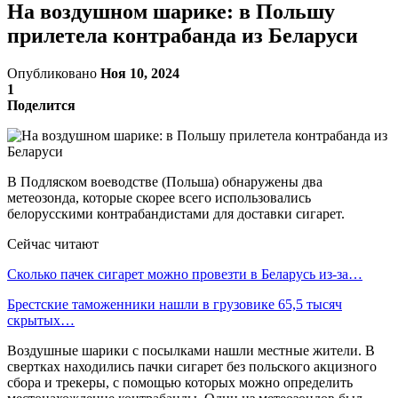
На воздушном шарике: в Польшу
прилетела контрабанда из Беларуси
Опубликовано
Ноя 10, 2024
1
Поделится
В Подляском воеводстве (Польша) обнаружены два
метеозонда, которые скорее всего использовались
белорусскими контрабандистами для доставки сигарет.
Сейчас читают
Сколько пачек сигарет можно провезти в Беларусь из-за…
Брестские таможенники нашли в грузовике 65,5 тысяч
скрытых…
Воздушные шарики с посылками нашли местные жители. В
свертках находились пачки сигарет без польского акцизного
сбора и трекеры, с помощью которых можно определить