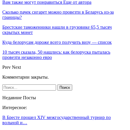
Вам также могут понравиться
Еще от автора
Сколько пачек сигарет можно провезти в Беларусь из-за
границы?
Брестские таможенники нашли в грузовике 65,5 тысяч
скрытых монет
Куда белорусам дороже всего получить визу — список
10 тысяч сказала, 50 нашлись: как белоруска пыталась
провезти незаконно евро
Prev
Next
Комментарии закрыты.
Недавние Посты
Интересное:
В Бресте прошел XIV межгосударственный турнир по
вольной и…