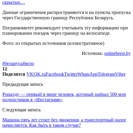
скрытых…
Данные ограничения распространяются и на пункты пропуска
через Государственную границу Республики Беларусь.
Погранкомитет рекомендует учитывать эту информацию при
планировании поездок через границу на велосипеде.
Фото: из открытых источников (иллюстративное)
Источник:
onlinebrest.by
#беларусь
#вело
12
Поделится
VK
OK.ru
Facebook
Twitter
WhatsApp
Telegram
Viber
Предыдущая запись
Роналду — первый в мире человек, который набрал 500 млн
подписчиков в «Инстаграме»
Следующая запись
Машина пять лет стоит без движения, а транспортный налог
начисляется. Как быть в таком случае?