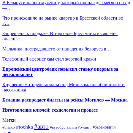
В Беларуси нашли мужчину, который пропал два месяца назад
—…
Что происходило на рынке квартир в Брестской области во
2…
Запрещены к продаже. В торговле Брестчины выявлены
опасные…
Мальчика, пострадавшего от нападения белоруса в…
Телефонный аферист сам стал жертвой кражи
Европейский центробанк повысил ставку впервые за
несколько лет
Крушение мотодельтаплана под Минском: погибли пилот и
пассажирка
Белавиа распродает билеты на рейсы Могилев — Москва
Изготовление ключей: технологии и процесс
Метки
#авто
#tochka
#автобус
#барановичи
#blizko
#армия
#аукцион