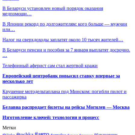
В Беларуси установлен новый порядок оказания
медпомощи…
В Японии рекорд по долгожителям: кого больше — мужчин
или…
Налог на сверхдоходы заплатят около 10 тысяч жителей…
В Беларуси пенсии и пособия за 7 января выплатят досрочно.
…
Телефонный аферист сам стал жертвой кражи
Европейский центробанк повысил ставку впервые за
несколько лет
Крушение мотодельтаплана под Минском: погибли пилот и
пассажирка
Белавиа распродает билеты на рейсы Могилев — Москва
Изготовление ключей: технологии и процесс
Метки
#авто
#tochka
#автобус
#барановичи
#blizko
#армия
#аукцион