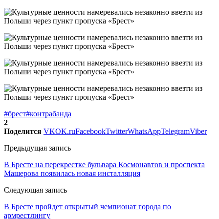
#брест
#контрабанда
2
Поделится
VK
OK.ru
Facebook
Twitter
WhatsApp
Telegram
Viber
Предыдущая запись
В Бресте на перекрестке бульвара Космонавтов и проспекта
Машерова появилась новая инсталляция
Следующая запись
В Бресте пройдет открытый чемпионат города по
армрестлингу