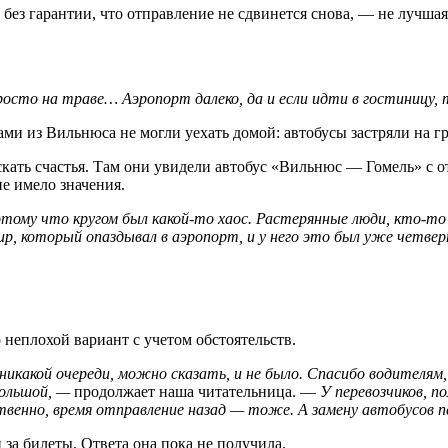
без гарантии, что отправление не сдвинется снова, — не лучшая
росто на траве… Аэропорт далеко, да и если идти в гостиницу, 
скать счастья. Там они увидели автобус «Вильнюс — Гомель» с о
не имело значения.
отому что кругом был какой-то хаос. Растерянные люди, кто-т
р, который опаздывал в аэропорт, и у него это был уже четвер
 неплохой вариант с учетом обстоятельств.
никакой очереди, можно сказать, и не было. Спасибо водителя
большой, —
продолжает наша читательница. —
У перевозчиков, п
венно, время отправление назад — тоже. А замену автобусов п
и за билеты. Ответа она пока не получила.