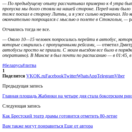
— По предыдущему опыту рассчитывал примерно к 4 утра быть 
пропуска мы долго стояли на нашей стороне. Перед нами было
тоже поехал в сторону Литвы, и я уже сильно нервничал. Но ко
окончательно попрощался с мыслью о полете в Стокгольм, —
р
Отчаялись тогда не все.
— Около 10—15 человек попросились перейти в автобус, которы
которые смирились с пропущенными рейсами, —
отметил Дмит
автобусы просто не пришли. С моим выездом все было в поряд
оперативно). В Минске я был почти по расписанию — в 01:45, 
#беларусь
#литва
1
Поделится
VK
OK.ru
Facebook
Twitter
WhatsApp
Telegram
Viber
Предыдущая запись
Главная площадь Жабинки на четыре дня стала боксерским ри
Следующая запись
Как Брестский театр драмы готовится отметить 80-летие
Вам также могут понравиться
Еще от автора