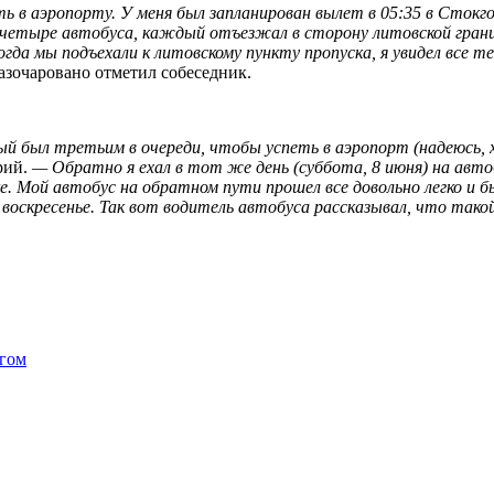
в аэропорту. У меня был запланирован вылет в 05:35 в Стокгол
 четыре автобуса, каждый отъезжал в сторону литовской границ
гда мы подъехали к литовскому пункту пропуска, я увидел все т
азочаровано отметил собеседник.
й был третьим в очереди, чтобы успеть в аэропорт (надеюсь, хо
рий.
— Обратно я ехал в тот же день (суббота, 8 июня) на автоб
ке. Мой автобус на обратном пути прошел все довольно легко 
в воскресенье. Так вот водитель автобуса рассказывал, что так
нгом