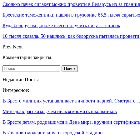
Сколько пачек сигарет можно провезти в Беларусь из-за грани
Брестские таможенники нашли в грузовике 65,5 тысяч скрыты
Куда белорусам дороже всего получить визу — список
10 тысяч сказала, 50 нашлись: как белоруска пыталась провезти
Prev
Next
Комментарии закрыты.
Недавние Посты
Интересное:
В Бресте милиция устанавливает личности парней. Смотрите
Минздрав рассказал, чем нельзя кормить школьников
В Бресте детям, родившимся в День мира, вручили сертификат
В Иваново модернизируют городской стадион