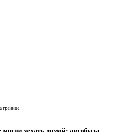
на границе
е могли уехать домой: автобусы