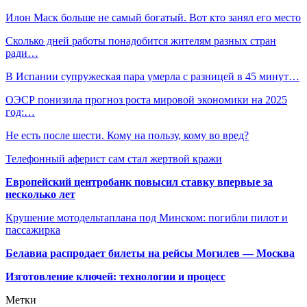
Илон Маск больше не самый богатый. Вот кто занял его место
Сколько дней работы понадобится жителям разных стран
ради…
В Испании супружеская пара умерла с разницей в 45 минут…
ОЭСР понизила прогноз роста мировой экономики на 2025
год:…
Не есть после шести. Кому на пользу, кому во вред?
Телефонный аферист сам стал жертвой кражи
Европейский центробанк повысил ставку впервые за
несколько лет
Крушение мотодельтаплана под Минском: погибли пилот и
пассажирка
Белавиа распродает билеты на рейсы Могилев — Москва
Изготовление ключей: технологии и процесс
Метки