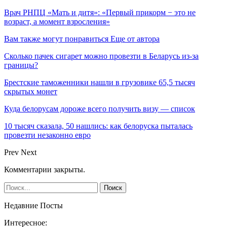
Врач РНПЦ «Мать и дитя»: «Первый прикорм − это не
возраст, а момент взросления»
Вам также могут понравиться
Еще от автора
Сколько пачек сигарет можно провезти в Беларусь из-за
границы?
Брестские таможенники нашли в грузовике 65,5 тысяч
скрытых монет
Куда белорусам дороже всего получить визу — список
10 тысяч сказала, 50 нашлись: как белоруска пыталась
провезти незаконно евро
Prev
Next
Комментарии закрыты.
Недавние Посты
Интересное: