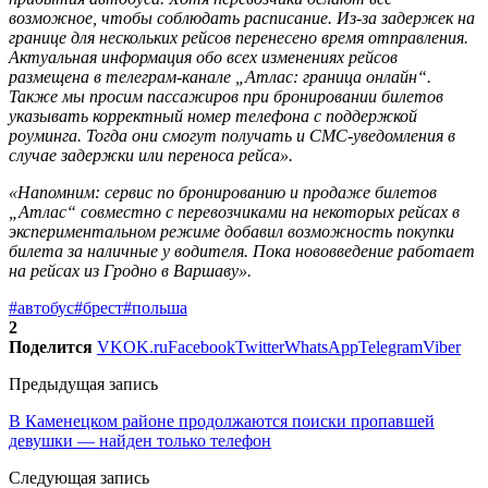
возможное, чтобы соблюдать расписание. Из-за задержек на
границе для нескольких рейсов перенесено время отправления.
Актуальная информация обо всех изменениях рейсов
размещена в телеграм-канале „Атлас: граница онлайн“.
Также мы просим пассажиров при бронировании билетов
указывать корректный номер телефона с поддержкой
роуминга. Тогда они смогут получать и СМС-уведомления в
случае задержки или переноса рейса».
«Напомним: сервис по бронированию и продаже билетов
„Атлас“ совместно с перевозчиками на некоторых рейсах в
экспериментальном режиме добавил возможность покупки
билета за наличные у водителя. Пока нововведение работает
на рейсах из Гродно в Варшаву».
#автобус
#брест
#польша
2
Поделится
VK
OK.ru
Facebook
Twitter
WhatsApp
Telegram
Viber
Предыдущая запись
В Каменецком районе продолжаются поиски пропавшей
девушки — найден только телефон
Следующая запись