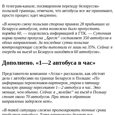
В телеграм-канале, посвященном переходу белорусско-
польской границы, отмечали, что автобусы все же принимают,
просто процесс идет медленно.
«В ночную смену польская сторона приняла 28 прибывших из
Беларуси автобусов, хотя возможно было пропустить
порядка 60,
— поделились информацией в ГТК. —
Суточная
норма пункта пропуска „Брест“ составляет 350 автобусов в
обоих направлениях. За последние сутки польские
контролирующие службы выполнили ее лишь на 35%. Сейчас в
очереди на выезд из Беларуси находятся 60 автобусов»
.
Дополнено. «1—2 автобуса в час»
Представители компании «Атлас» рассказали, как обстоят
дела с автобусами на границе Беларуси и Польши:
«По
информации перевозчиков-партнеров, утром в пятницу
польскую границу пересекают 1—2 автобуса в час. Это
меньше, чем обычно. Сейчас в „колейке“ на въезд в Польшу
стоит около 70 автобусов. При этом в обратном
направлении задержек нет».
«В такой ситуации сложно прогнозировать точные сроки
прибытия автобуса. Хотя перевозчики делают все