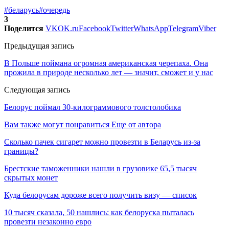
#беларусь
#очередь
3
Поделится
VK
OK.ru
Facebook
Twitter
WhatsApp
Telegram
Viber
Предыдущая запись
В Польше поймана огромная американская черепаха. Она
прожила в природе несколько лет — значит, сможет и у нас
Следующая запись
Белорус поймал 30-килограммового толстолобика
Вам также могут понравиться
Еще от автора
Сколько пачек сигарет можно провезти в Беларусь из-за
границы?
Брестские таможенники нашли в грузовике 65,5 тысяч
скрытых монет
Куда белорусам дороже всего получить визу — список
10 тысяч сказала, 50 нашлись: как белоруска пыталась
провезти незаконно евро