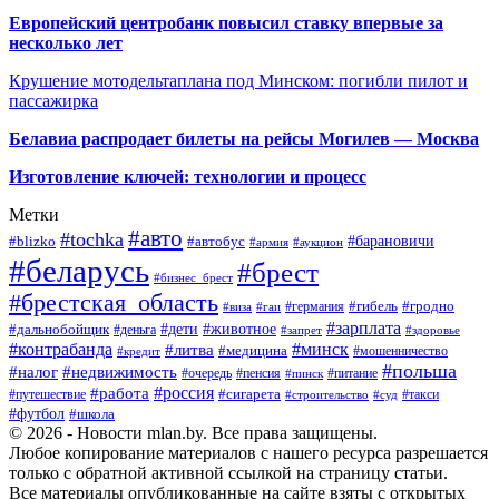
Европейский центробанк повысил ставку впервые за
несколько лет
Крушение мотодельтаплана под Минском: погибли пилот и
пассажирка
Белавиа распродает билеты на рейсы Могилев — Москва
Изготовление ключей: технологии и процесс
Метки
#авто
#tochka
#автобус
#барановичи
#blizko
#армия
#аукцион
#беларусь
#брест
#бизнес_брест
#брестская_область
#германия
#гибель
#гродно
#виза
#гаи
#зарплата
#дети
#животное
#дальнобойщик
#деньга
#запрет
#здоровье
#контрабанда
#минск
#литва
#медицина
#мошенничество
#кредит
#польша
#недвижимость
#налог
#пенсия
#питание
#очередь
#пинск
#россия
#работа
#сигарета
#путешествие
#такси
#строительство
#суд
#футбол
#школа
© 2026 - Новости mlan.by. Все права защищены.
Любое копирование материалов с нашего ресурса разрешается
только с обратной активной ссылкой на страницу статьи.
Все материалы опубликованные на сайте взяты с открытых