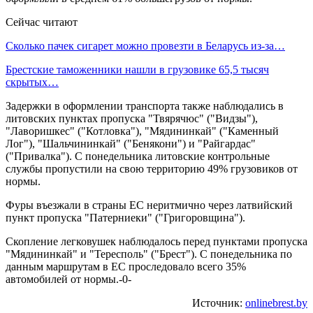
Сейчас читают
Сколько пачек сигарет можно провезти в Беларусь из-за…
Брестские таможенники нашли в грузовике 65,5 тысяч
скрытых…
Задержки в оформлении транспорта также наблюдались в
литовских пунктах пропуска "Твярячюс" ("Видзы"),
"Лаворишкес" ("Котловка"), "Мядининкай" ("Каменный
Лог"), "Шальчининкай" ("Бенякони") и "Райгардас"
("Привалка"). С понедельника литовские контрольные
службы пропустили на свою территорию 49% грузовиков от
нормы.
Фуры въезжали в страны ЕС неритмично через латвийский
пункт пропуска "Патерниеки" ("Григоровщина").
Скопление легковушек наблюдалось перед пунктами пропуска
"Мядининкай" и "Тересполь" ("Брест"). С понедельника по
данным маршрутам в ЕС проследовало всего 35%
автомобилей от нормы.-0-
Источник:
onlinebrest.by