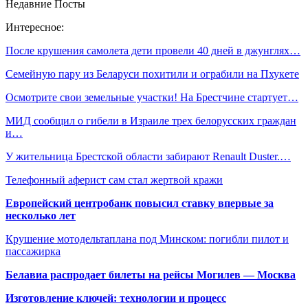
Недавние Посты
Интересное:
После крушения самолета дети провели 40 дней в джунглях…
Семейную пару из Беларуси похитили и ограбили на Пхукете
Осмотрите свои земельные участки! На Брестчине стартует…
МИД сообщил о гибели в Израиле трех белорусских граждан
и…
У жительница Брестской области забирают Renault Duster.…
Телефонный аферист сам стал жертвой кражи
Европейский центробанк повысил ставку впервые за
несколько лет
Крушение мотодельтаплана под Минском: погибли пилот и
пассажирка
Белавиа распродает билеты на рейсы Могилев — Москва
Изготовление ключей: технологии и процесс