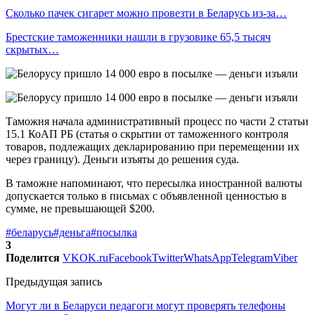
Сколько пачек сигарет можно провезти в Беларусь из-за…
Брестские таможенники нашли в грузовике 65,5 тысяч
скрытых…
Таможня начала административный процесс по части 2 статьи
15.1 КоАП РБ (статья о скрытии от таможенного контроля
товаров, подлежащих декларированию при перемещении их
через границу). Деньги изъяты до решения суда.
В таможне напоминают, что пересылка иностранной валюты
допускается только в письмах с объявленной ценностью в
сумме, не превышающей $200.
#беларусь
#деньга
#посылка
3
Поделится
VK
OK.ru
Facebook
Twitter
WhatsApp
Telegram
Viber
Предыдущая запись
Могут ли в Беларуси педагоги могут проверять телефоны