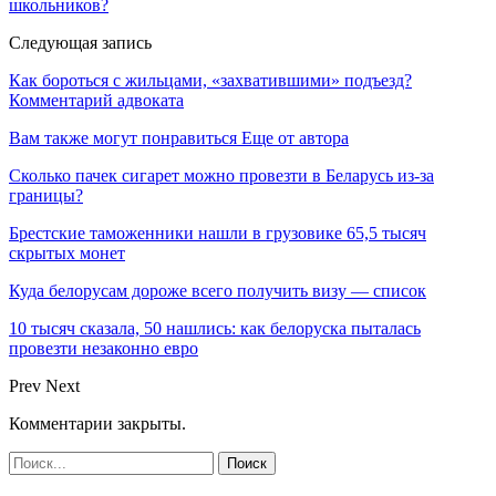
школьников?
Следующая запись
Как бороться с жильцами, «захватившими» подъезд?
Комментарий адвоката
Вам также могут понравиться
Еще от автора
Сколько пачек сигарет можно провезти в Беларусь из-за
границы?
Брестские таможенники нашли в грузовике 65,5 тысяч
скрытых монет
Куда белорусам дороже всего получить визу — список
10 тысяч сказала, 50 нашлись: как белоруска пыталась
провезти незаконно евро
Prev
Next
Комментарии закрыты.