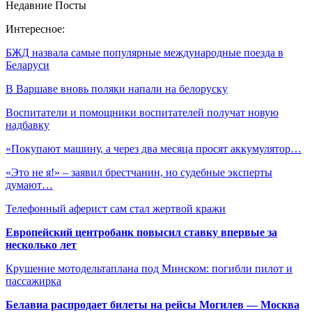
Недавние Посты
Интересное:
БЖД назвала самые популярные международные поезда в
Беларуси
В Варшаве вновь поляки напали на белоруску
Воспитатели и помощники воспитателей получат новую
надбавку
«Покупают машину, а через два месяца просят аккумулятор…
«Это не я!» – заявил брестчанин, но судебные эксперты
думают…
Телефонный аферист сам стал жертвой кражи
Европейский центробанк повысил ставку впервые за
несколько лет
Крушение мотодельтаплана под Минском: погибли пилот и
пассажирка
Белавиа распродает билеты на рейсы Могилев — Москва