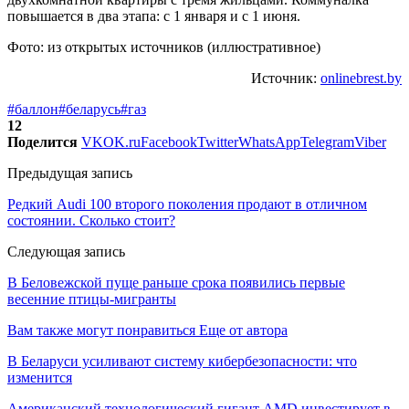
повышается в два этапа: с 1 января и с 1 июня.
Фото: из открытых источников (иллюстративное)
Источник:
onlinebrest.by
#баллон
#беларусь
#газ
12
Поделится
VK
OK.ru
Facebook
Twitter
WhatsApp
Telegram
Viber
Предыдущая запись
Редкий Audi 100 второго поколения продают в отличном
состоянии. Сколько стоит?
Следующая запись
В Беловежской пуще раньше срока появились первые
весенние птицы-мигранты
Вам также могут понравиться
Еще от автора
В Беларуси усиливают систему кибербезопасности: что
изменится
Американский технологический гигант AMD инвестирует в