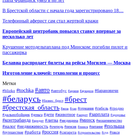
Папа Франциск умер в 88 лет
В Брестской области с начала года зарегистрировано 18…
Телефонный аферист сам стал жертвой кражи
Европейский центробанк повысил ставку впервые за
несколько лет
Крушение мотодельтаплана под Минском: погибли пилот и
пассажирка
Белавиа распродает билеты на рейсы Могилев — Москва
Изготовление ключей: технологии и процесс
Метки
#авто
#tochka
#автобус
#барановичи
#blizko
#армия
#аукцион
#беларусь
#брест
#бизнес_брест
#брестская_область
#германия
#гибель
#гродно
#виза
#гаи
#зарплата
#дети
#животное
#дальнобойщик
#деньга
#запрет
#здоровье
#контрабанда
#минск
#литва
#медицина
#мошенничество
#кредит
#польша
#недвижимость
#налог
#пенсия
#питание
#очередь
#пинск
#россия
#работа
#сигарета
#путешествие
#такси
#строительство
#суд