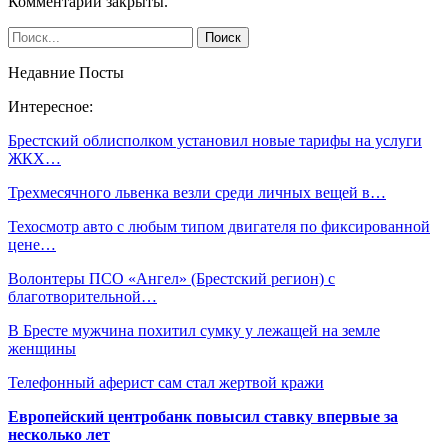
Комментарии закрыты.
Недавние Посты
Интересное:
Брестский облисполком установил новые тарифы на услуги
ЖКХ…
Трехмесячного львенка везли среди личных вещей в…
Техосмотр авто с любым типом двигателя по фиксированной
цене…
Волонтеры ПСО «Ангел» (Брестский регион) с
благотворительной…
В Бресте мужчина похитил сумку у лежащей на земле
женщины
Телефонный аферист сам стал жертвой кражи
Европейский центробанк повысил ставку впервые за
несколько лет