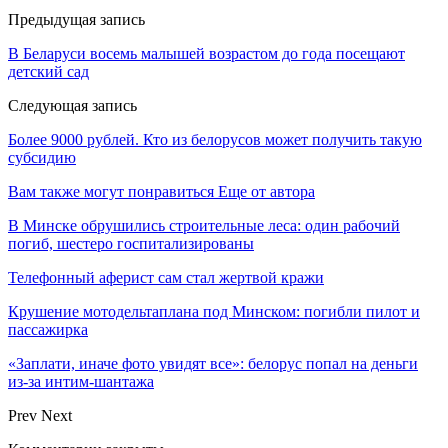
Предыдущая запись
В Беларуси восемь малышей возрастом до года посещают
детский сад
Следующая запись
Более 9000 рублей. Кто из белорусов может получить такую
субсидию
Вам также могут понравиться
Еще от автора
В Минске обрушились строительные леса: один рабочий
погиб, шестеро госпитализированы
Телефонный аферист сам стал жертвой кражи
Крушение мотодельтаплана под Минском: погибли пилот и
пассажирка
«Заплати, иначе фото увидят все»: белорус попал на деньги
из-за интим-шантажа
Prev
Next