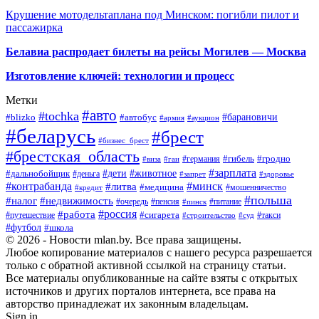
Крушение мотодельтаплана под Минском: погибли пилот и
пассажирка
Белавиа распродает билеты на рейсы Могилев — Москва
Изготовление ключей: технологии и процесс
Метки
#авто
#tochka
#автобус
#барановичи
#blizko
#армия
#аукцион
#беларусь
#брест
#бизнес_брест
#брестская_область
#германия
#гибель
#гродно
#виза
#гаи
#зарплата
#дети
#животное
#дальнобойщик
#деньга
#запрет
#здоровье
#контрабанда
#минск
#литва
#медицина
#мошенничество
#кредит
#польша
#недвижимость
#налог
#пенсия
#питание
#очередь
#пинск
#россия
#работа
#сигарета
#путешествие
#такси
#строительство
#суд
#футбол
#школа
© 2026 - Новости mlan.by. Все права защищены.
Любое копирование материалов с нашего ресурса разрешается
только с обратной активной ссылкой на страницу статьи.
Все материалы опубликованные на сайте взяты с открытых
источников и других порталов интернета, все права на
авторство принадлежат их законным владельцам.
Sign in