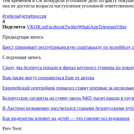
Тем временем в СК возбудили уголовное дело по факту покуше
она не достигла возраста наступления уголовной ответственнос
#гибель
#дети
#россия
4
Поделится
VK
OK.ru
Facebook
Twitter
WhatsApp
Telegram
Viber
Предыдущая запись
Брест принимает республиканскую спартакиаду по волейболу 
Следующая запись
Сразу два белоруса попали в финал крупного турнира по покер
Вам также могут понравиться
Еще от автора
Европейский центробанк повысил ставку впервые за несколько
Белорусские сигареты на сумму около $405 тысяч нашли в груз
В Австрии незнакомец рассчитался старыми белорусскими руб
Как видеоигры влияют на детей — что говорят исследования
Prev
Next