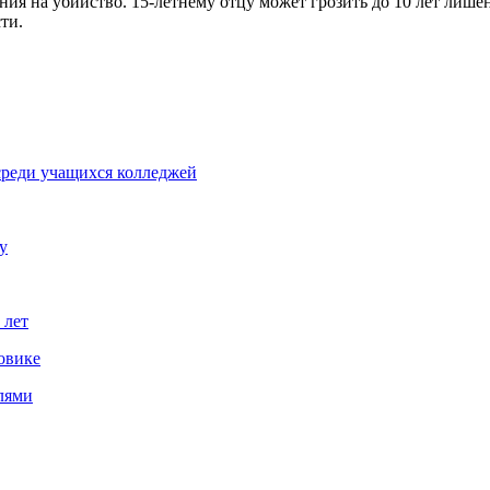
ния на убийство. 15-летнему отцу может грозить до 10 лет лиш
ти.
среди учащихся колледжей
у
 лет
овике
лями