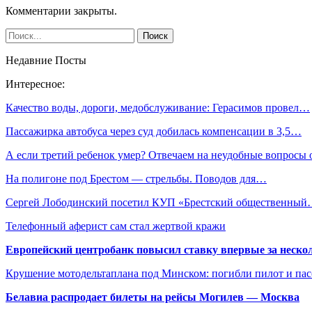
Комментарии закрыты.
Недавние Посты
Интересное:
Качество воды, дороги, медобслуживание: Герасимов провел…
Пассажирка автобуса через суд добилась компенсации в 3,5…
А если третий ребенок умер? Отвечаем на неудобные вопросы
На полигоне под Брестом — стрельбы. Поводов для…
Сергей Лободинский посетил КУП «Брестский общественны
Телефонный аферист сам стал жертвой кражи
Европейский центробанк повысил ставку впервые за нескол
Крушение мотодельтаплана под Минском: погибли пилот и па
Белавиа распродает билеты на рейсы Могилев — Москва