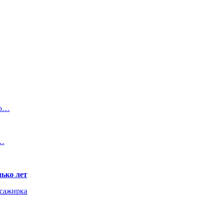
 о…
й…
ько лет
ссажирка