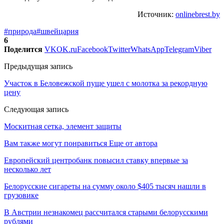
Источник:
onlinebrest.by
#природа
#швейцария
6
Поделится
VK
OK.ru
Facebook
Twitter
WhatsApp
Telegram
Viber
Предыдущая запись
Участок в Беловежской пуще ушел с молотка за рекордную
цену
Следующая запись
Москитная сетка, элемент защиты
Вам также могут понравиться
Еще от автора
Европейский центробанк повысил ставку впервые за
несколько лет
Белорусские сигареты на сумму около $405 тысяч нашли в
грузовике
В Австрии незнакомец рассчитался старыми белорусскими
рублями