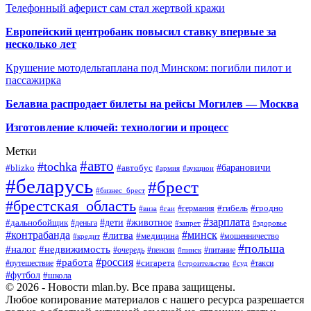
Телефонный аферист сам стал жертвой кражи
Европейский центробанк повысил ставку впервые за
несколько лет
Крушение мотодельтаплана под Минском: погибли пилот и
пассажирка
Белавиа распродает билеты на рейсы Могилев — Москва
Изготовление ключей: технологии и процесс
Метки
#авто
#tochka
#автобус
#барановичи
#blizko
#армия
#аукцион
#беларусь
#брест
#бизнес_брест
#брестская_область
#германия
#гибель
#гродно
#виза
#гаи
#зарплата
#дети
#животное
#дальнобойщик
#деньга
#запрет
#здоровье
#контрабанда
#минск
#литва
#медицина
#мошенничество
#кредит
#польша
#недвижимость
#налог
#пенсия
#питание
#очередь
#пинск
#россия
#работа
#сигарета
#путешествие
#такси
#строительство
#суд
#футбол
#школа
© 2026 - Новости mlan.by. Все права защищены.
Любое копирование материалов с нашего ресурса разрешается