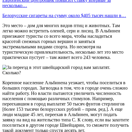
Европейский центробанк повысил ставку впервые за
несколько…
Белорусские сигареты на сумму около $405 тысяч нашли в…
Это место – дом для многих видов птиц и животных. Там
легко можно встретить оленей, серн и лисиц. В Альбинен
приезжают туристы со всего мира, чтобы насладиться
красотой снежных горных вершин и заняться
экстремальными видами спорта. Но несмотря на
туристическую привлекательность, несколько лет это место
практически пустует – там живет всего 243 человека.
Коренное население Альбинена уезжает, чтобы поселиться в
больших городах. Загвоздка в том, что в городе очень сложно
найти работу. Но власти пытаются увеличить численность
населения с помощью различных стимулов. Например,
переехавшим в город выплатят 50 тысяч фунтов стерлингов
[более 153 тысячи белорусских рублей – прим. ред.]. А еще
люди младше 45 лет, переехав в Альбинен, могут подать
заявку на вид на жительство типа С. К слову, если вы захотите
поселиться в другом городе Швейцарии, то сможете получить
такой документ только спустя десять лет.