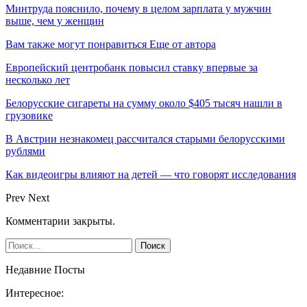
Минтруда пояснило, почему в целом зарплата у мужчин
выше, чем у женщин
Вам также могут понравиться
Еще от автора
Европейский центробанк повысил ставку впервые за
несколько лет
Белорусские сигареты на сумму около $405 тысяч нашли в
грузовике
В Австрии незнакомец рассчитался старыми белорусскими
рублями
Как видеоигры влияют на детей — что говорят исследования
Prev
Next
Комментарии закрыты.
Недавние Посты
Интересное: