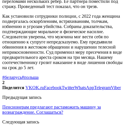
переломами нескольких ребер. Ее партнера поместили под
стражу. Проведенный тест показал, что он трезв.
Как установили сотрудники полиции, с 2022 года женщина
подвергалась оскорблениям, встряхиваниям, толчкам,
избиению и угрозам убийства. Собраны доказательства,
подтверждающие моральное и физическое насилие.
Следователи уверены, что мужчина мог вести себя по
отношению к супруге непредсказуемо. Ему предъявили
обвинения в жестоком обращении и нарушении телесной
неприкосновенности. Суд применил меру пресечения в виде
предварительного ареста сроком на три месяца. Нашему
соотечественнику грозит наказание в виде лишения свободы
на срок до 5 лет.
#беларусь
#польша
2
Поделится
VK
OK.ru
Facebook
Twitter
WhatsApp
Telegram
Viber
Предыдущая запись
Пенсионерам предлагают растаможить машину за
вознаграждение. Соглашаться?
Следующая запись