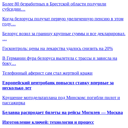
Более 80 безработных в Брестской области получили
субсидии…
Когда белорусы получат первую увеличенную пенсию в этом
году…
Белорус возил за границу крупные суммы и все декларировал.
…
Госконтроль: цены на лекарства удалось снизить на 20%
В Германии фура белоруса вылетела с трассы и зависла на
боку…
Телефонный аферист сам стал жертвой кражи
Европейский центробанк повысил ставку впервые за
несколько лет
Крушение мотодельтаплана под Минском: погибли пилот и
пассажирка
Белавиа распродает билеты на рейсы Могилев — Москва
Изготовление ключей: технологии и процесс