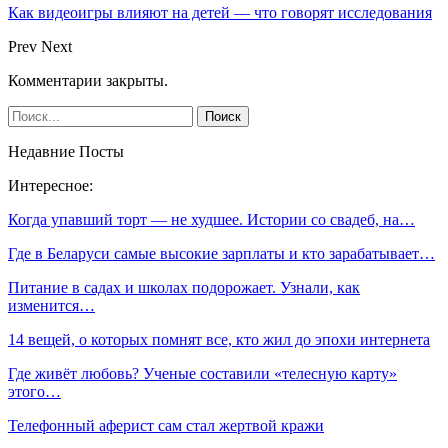
Как видеоигры влияют на детей — что говорят исследования
Prev
Next
Комментарии закрыты.
Недавние Посты
Интересное:
Когда упавший торт — не худшее. Истории со свадеб, на…
Где в Беларуси самые высокие зарплаты и кто зарабатывает…
Питание в садах и школах подорожает. Узнали, как
изменится…
14 вещей, о которых помнят все, кто жил до эпохи интернета
Где живёт любовь? Ученые составили «телесную карту»
этого…
Телефонный аферист сам стал жертвой кражи