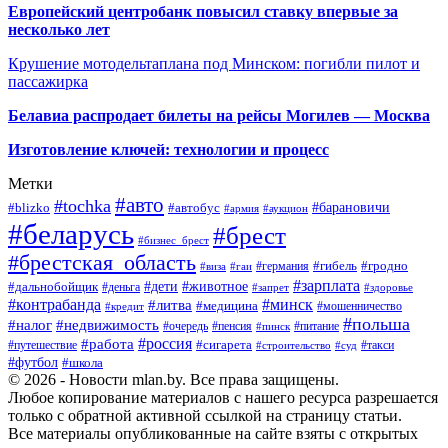
Европейский центробанк повысил ставку впервые за
несколько лет
Крушение мотодельтаплана под Минском: погибли пилот и
пассажирка
Белавиа распродает билеты на рейсы Могилев — Москва
Изготовление ключей: технологии и процесс
Метки
#авто
#tochka
#автобус
#барановичи
#blizko
#армия
#аукцион
#беларусь
#брест
#бизнес_брест
#брестская_область
#германия
#гибель
#гродно
#виза
#гаи
#зарплата
#дети
#животное
#дальнобойщик
#деньга
#запрет
#здоровье
#контрабанда
#минск
#литва
#медицина
#мошенничество
#кредит
#польша
#недвижимость
#налог
#пенсия
#питание
#очередь
#пинск
#россия
#работа
#сигарета
#путешествие
#такси
#строительство
#суд
#футбол
#школа
© 2026 - Новости mlan.by. Все права защищены.
Любое копирование материалов с нашего ресурса разрешается
только с обратной активной ссылкой на страницу статьи.
Все материалы опубликованные на сайте взяты с открытых