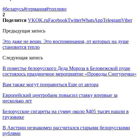
#беларусь
#германия
#топливо
2
Поделится
VK
OK.ru
Facebook
Twitter
WhatsApp
Telegram
Viber
Предыдущая запись
Это даже не вещи. Это воспоминания, от которых на душе
становится тепло
Следующая запись
В поместье белорусского Деда Мороза в Беловежской пуще
состоялось праздничное мероприятие «Проводы Снегурочки»
Вам также могут понравиться
Еще от автора
Европейский центробанк повысил ставку впервые за
несколько лет
Белорусские сигареты на сумму около $405 тысяч нашли в
грузовике
В Австрии незнакомец рассчитался старыми белорусскими
рублями