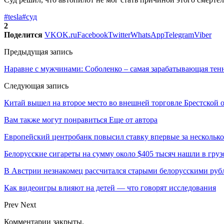
#tesla
#суд
2
Поделится
VK
OK.ru
Facebook
Twitter
WhatsApp
Telegram
Viber
Предыдущая запись
Наравне с мужчинами: Соболенко – самая зарабатывающая тен
Следующая запись
Китай вышел на второе место во внешней торговле Брестской 
Вам также могут понравиться
Еще от автора
Европейский центробанк повысил ставку впервые за несколько
Белорусские сигареты на сумму около $405 тысяч нашли в груз
В Австрии незнакомец рассчитался старыми белорусскими руб
Как видеоигры влияют на детей — что говорят исследования
Prev
Next
Комментарии закрыты.