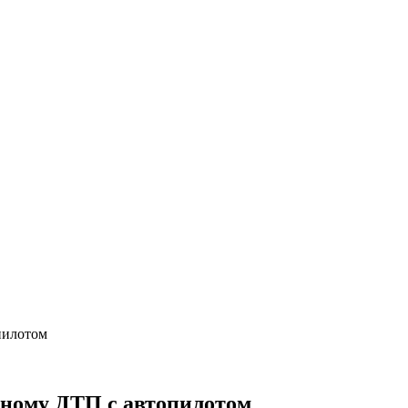
пилотом
льному ДТП с автопилотом