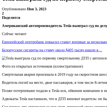
Опубликовано
Ноя 3, 2023
2
Поделится
Американский автопроизводитель Tesla выиграл суд по дел
Сейчас читают
Европейский центробанк повысил ставку впервые за несколь
Белорусские сигареты на сумму около $405 тысяч нашли в…
Фото из открытых источников (иллюстративное)
Смертельная авария произошла в 2019 году на скоростном шоссе 
Водитель погиб на месте, двое пассажиров, в том числе 8-летн
Позже потерпевшие подали к Tesla иск, обвинив компанию в н
Адвокаты Tesla настаивали, что в ДТП виноват водитель: он бы
Суд решил, что автопилот не мог стать причиной этого смертел