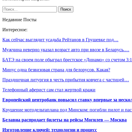
Недавние Посты
Интересное:
Как сейчас выглядит усадьба Рейтанов в Грушевке под…
Мужчина неверно указал возраст авто при ввозе в Беларусь.…
БАТЭ на своем поле обыграл брестское «Динамо» со счетом 3:1
Минус одна безвизовая страна для белорусов. Какая?
Праздничная литургия в честь прибытия ковчега с частицей…
Телефонный аферист сам стал жертвой кражи
Европейский центробанк повысил ставку впервые за нескол
Крушение мотодельтаплана под Минском: погибли пилот и па
Белавиа распродает билеты на рейсы Могилев — Москва
Изготовление ключей: технологии и процесс