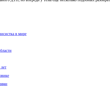
нисистка в мире
области
 лет
овике
лями