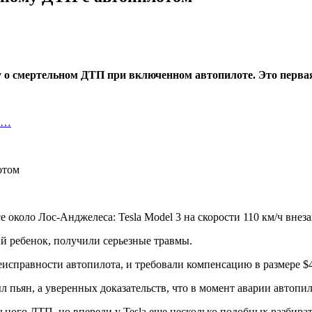
у о смертельном ДТП при включенном автопилоте. Это перва
ко…
около Лос-Анджелеса: Tesla Model 3 на скорости 110 км/ч внезап
ий ребенок, получили серьезные травмы.
еисправности автопилота, и требовали компенсацию в размере $
л пьян, а уверенных доказательств, что в момент аварии автопил
ьного ДТП, но впереди у Tesla еще несколько подобных разбират