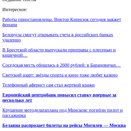
Интересное:
Работы приостановлены. Виктор Кирисюк сегодня зажжет
фонари
Белорусы смогут открывать счета в российских банках
удаленно
В Брестской области выпускали приправы с плесенью и
кишечной…
Соседская месть обошлась в 2600 рублей: в Барановичах…
Светский азарт: звёзды спорта и кино тоже любят казино
Телефонный аферист сам стал жертвой кражи
Европейский центробанк повысил ставку впервые за
несколько лет
Крушение мотодельтаплана под Минском: погибли пилот и
пассажирка
Белавиа распродает билеты на рейсы Могилев — Москва