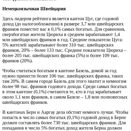
Немецкоязычная Швейцария
Здесь лидером рейтинга является кантон Цуг, где годовой
доход (до налогообложения) в размере 3,7 млн швейцарских
франков поместит вас в 0,1% самых богатых. Для сравнения,
сверхбогатые жители Цюриха в среднем зарабатывают 1,4
млн швейцарских франков в год. Средние показатели Цуга:
5% жителей зарабатывают более 310 тыс. швейцарских
франков, 20% – более 133 тыс. Средние показатели Цюриха –
более 205 тыс. швейцарских франка (5%) и более 109 тыс.
франков (20%).
Чтобы считаться богатым в кантоне Базель, домой за год
нужно принести более 106 тыс. швейцарских франка, таких
там 20%. В самом городе Базель для этого хватит и немногим
более 98 тыс. франков годового дохода. Среди самых богатых
в этом кантоне (0,1%) считаются те, кто в год зарабатывает
около 1,1 млн франков, в самом Базеле – 1,8 млн полновесных
швейцарских франков.
В кантонах Берн и Ааргау дела обстоят немного лучше. Чтобы
попасть в число самых богатых (0,1%) годовой доход в Берне
должен составлять более 730 тыс. швейцарских франков. Для
попадания в число 5% богатых доход жителя Берна должен