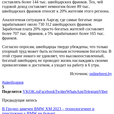
составлять более 144 тыс. швейцарских франков. Тех, чей
годовой доход составляет немногим более 89 тыс.
швейцарских франков относят к 20% жителям этого региона.
Аналогичная ситуация в Ааргау, где самые богатые люди
зарабатывают около 730 312 швейцарских франков.
Заработная плата 20% просто богатых жителей составляет
более 707 тыс. франков, а 5% зарабатывают более 165 тыс.
франков.
Согласно опросам, швейцарцы твердо убеждены, что только
упорный труд может быть истинным источником богатства. В
этой стране никого не удивляет, что высокопоставленный,
богатый швейцарец не проводит жизнь наслаждаясь своими
привилегиями и достатком, а уходит на работу в 6 утра.
Источник:
onlinebrest.by
#швейцария
5
Поделится
VK
OK.ru
Facebook
Twitter
WhatsApp
Telegram
Viber
Предыдущая запись
В Гродно замечен BMW XM 2023 – технологичнее и
престижнее у BMW не бывает