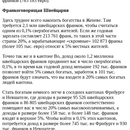
франков (785 183 евро).
Франкоговорящая Швейцария
Здесь труднее всего накопить богатства в Женеве. Там
требуется 2,1 млн швейцарских франков, чтобы считаться
одним из 0,1% сверхбогатых жителей. Если же годовая
зарплата составляет 213 761 франк, то таких в этой части
страны 20%, а зарабатывающие «скромные» 102 873 франка
(более 105 тыс. евро) относят к 5% местных жителей.
Точно так же и в кантоне Во, доход около 1,2 миллиона
швейцарских франков продвинет вас в число сверхбогатых
0,1%, в то время как годовой доход меньшие 192 тыс. франков
позволит войти 5% самых богатых, заработок в 101 тыс.
франков будут означать, что вы входите в 20% самых богатых
людей кантона.
Стать богатым немного легче в соседних кантонах Фрибурге
и Невшателе, где доходы в размере 95 526 швейцарских
франков и 86 805 швейцарских франков соответственно
помещают вас в число 20% самых высокооплачиваемых, а
доходы в размере более 158 тыс. и более 148 тыс. франков
входят в верхние 5%. Чтобы войти в 0,1% этих кантонов,
потребуется доход в размере более 745 тыс. во Фрибурге и 930
тыс. франков в Невшателе.