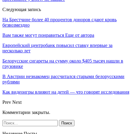
Следующая запись
На Брестчине более 40 процентов доноров сдают кровь
безвозмездно
Вам также могут понравиться
Еще от автора
Европейский центробанк повысил ставку впервые за
несколько лет
Белорусские сигареты на сумму около $405 тысяч нашли в
грузовике
В Австрии незнакомец рассчитался старыми белорусскими
рублями
Как видеоигры влияют на детей — что говорят исследования
Prev
Next
Комментарии закрыты.
Недавние Посты