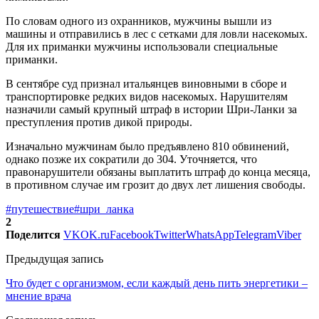
По словам одного из охранников, мужчины вышли из
машины и отправились в лес с сетками для ловли насекомых.
Для их приманки мужчины использовали специальные
приманки.
В сентябре суд признал итальянцев виновными в сборе и
транспортировке редких видов насекомых. Нарушителям
назначили самый крупный штраф в истории Шри-Ланки за
преступления против дикой природы.
Изначально мужчинам было предъявлено 810 обвинений,
однако позже их сократили до 304. Уточняется, что
правонарушители обязаны выплатить штраф до конца месяца,
в противном случае им грозит до двух лет лишения свободы.
#путешествие
#шри_ланка
2
Поделится
VK
OK.ru
Facebook
Twitter
WhatsApp
Telegram
Viber
Предыдущая запись
Что будет с организмом, если каждый день пить энергетики –
мнение врача