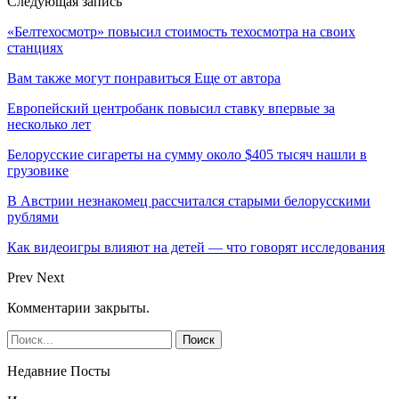
Следующая запись
«Белтехосмотр» повысил стоимость техосмотра на своих
станциях
Вам также могут понравиться
Еще от автора
Европейский центробанк повысил ставку впервые за
несколько лет
Белорусские сигареты на сумму около $405 тысяч нашли в
грузовике
В Австрии незнакомец рассчитался старыми белорусскими
рублями
Как видеоигры влияют на детей — что говорят исследования
Prev
Next
Комментарии закрыты.
Недавние Посты