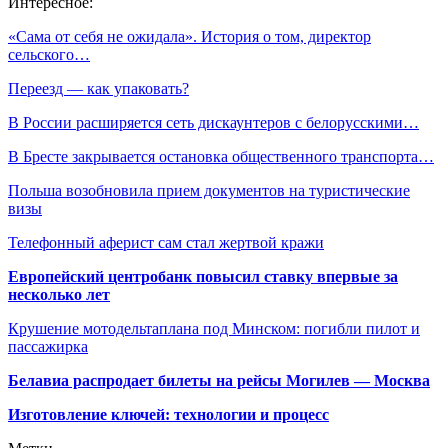
Интересное:
«Сама от себя не ожидала». История о том, директор
сельского…
Переезд — как упаковать?
В России расширяется сеть дискаунтеров с белорусскими…
В Бресте закрывается остановка общественного транспорта…
Польша возобновила прием документов на туристические
визы
Телефонный аферист сам стал жертвой кражи
Европейский центробанк повысил ставку впервые за
несколько лет
Крушение мотодельтаплана под Минском: погибли пилот и
пассажирка
Белавиа распродает билеты на рейсы Могилев — Москва
Изготовление ключей: технологии и процесс