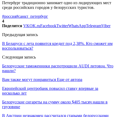
Петербург традиционно занимает одно из лидирующих мест
среди российских городов у белорусских туристов.
#россия
#санкт_петербург
4
Поделится
VK
OK.ru
Facebook
Twitter
WhatsApp
Telegram
Viber
Предыдущая запись
В Беларуси с лета появится кредит под 2,38%. Кто сможет им
воспользоваться?
Следующая запись
Белорусские таможенники распотрошили AUDI литовца. Что
нашли?
Вам также могут понравиться
Еще от автора
Европейский центробанк повысил ставку впервые за
несколько лет
Белорусские сигареты на сумму около $405 тысяч нашли в
грузовике
В Австрии незнакомец рассчитался старыми белорусскими