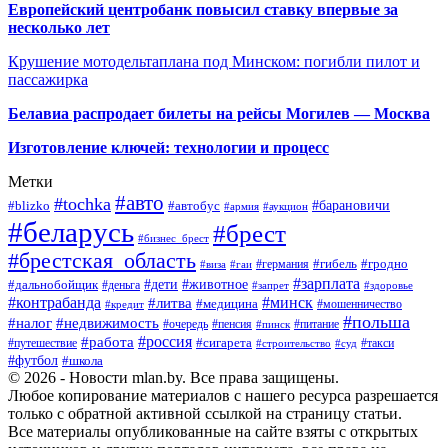
Европейский центробанк повысил ставку впервые за
несколько лет
Крушение мотодельтаплана под Минском: погибли пилот и
пассажирка
Белавиа распродает билеты на рейсы Могилев — Москва
Изготовление ключей: технологии и процесс
Метки
#авто
#tochka
#автобус
#барановичи
#blizko
#армия
#аукцион
#беларусь
#брест
#бизнес_брест
#брестская_область
#германия
#гибель
#гродно
#виза
#гаи
#зарплата
#дети
#животное
#дальнобойщик
#деньга
#запрет
#здоровье
#контрабанда
#минск
#литва
#медицина
#мошенничество
#кредит
#польша
#недвижимость
#налог
#пенсия
#питание
#очередь
#пинск
#россия
#работа
#сигарета
#путешествие
#такси
#строительство
#суд
#футбол
#школа
© 2026 - Новости mlan.by. Все права защищены.
Любое копирование материалов с нашего ресурса разрешается
только с обратной активной ссылкой на страницу статьи.
Все материалы опубликованные на сайте взяты с открытых