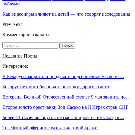
рублями
Как видеоигры влияют на детей — что говорят исследования
Prev
Next
Комментарии закрыты.
Недавние Посты
Интересное:
В Беларуси запретили продавать подсолнечное масло из…
Белорус не смог обосновать покупку дорогого авто
Ветераны Великой Отечественной смогут 9 мая звонить по…
Второе золото брестчанки Зои Дасько на II Играх стран СНГ
Более 43 тысяч белорусов не смогли пройти техосмотр в…
Телефонный аферист сам стал жертвой кражи