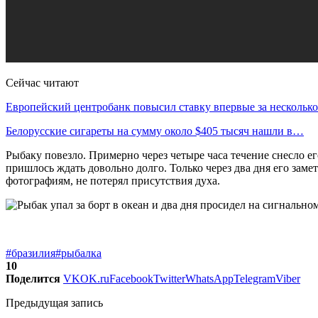
Сейчас читают
Европейский центробанк повысил ставку впервые за несколь
Белорусские сигареты на сумму около $405 тысяч нашли в…
Рыбаку повезло. Примерно через четыре часа течение снесло е
пришлось ждать довольно долго. Только через два дня его за
фотографиям, не потерял присутствия духа.
#бразилия
#рыбалка
10
Поделится
VK
OK.ru
Facebook
Twitter
WhatsApp
Telegram
Viber
Предыдущая запись