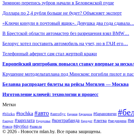
Зимнюю перепись зубров начали в Беловежской пуще
Доллара по 2,4 рубля больше не будет? Объясняет эксперт
«Ключи кинули в почтовый ящик». Девушка два года сдавала
В Брестской области автомастер без разрешения взял BMW…
Белорус хотел поставить автомобиль на учет, но в ГАИ его…
Телефонный аферист сам стал жертвой кражи
Европейский центробанк повысил ставку впервые за нескол
Крушение мотодельтаплана под Минском: погибли пилот и па
Белавиа распродает билеты на рейсы Могилев — Москва
Изготовление ключей: технологии и процесс
Метки
#бе
#авто
#tochka
#автобус
#барановичи
#blizko
#армия
#аукцион
#зарплата
#контрабанда
#м
#литва
#медицина
#запрет
#здоровье
#кредит
#футбол
#школа
#такси
© 2026 - Новости mlan.by. Все права защищены.