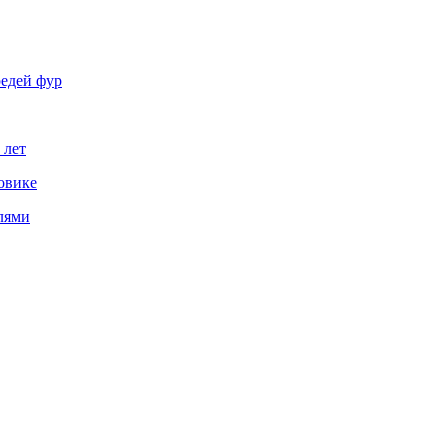
редей фур
 лет
овике
лями