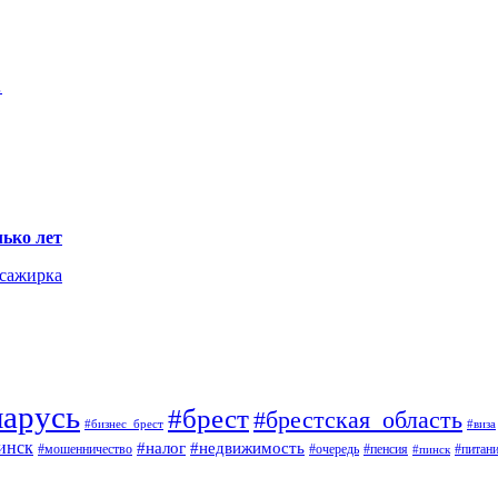
…
ько лет
ссажирка
ларусь
#брест
#брестская_область
#виза
#бизнес_брест
инск
#недвижимость
#налог
#мошенничество
#пенсия
#питан
#очередь
#пинск