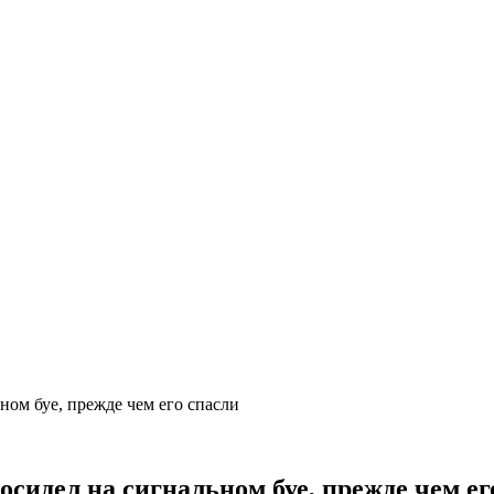
ьном буе, прежде чем его спасли
росидел на сигнальном буе, прежде чем ег