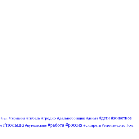
#дети
#животное
#германия
#гибель
#гродно
#дальнобойщик
#деньга
#гаи
#польша
#россия
#работа
#сигарета
ие
#путешествие
#строительство
#суд