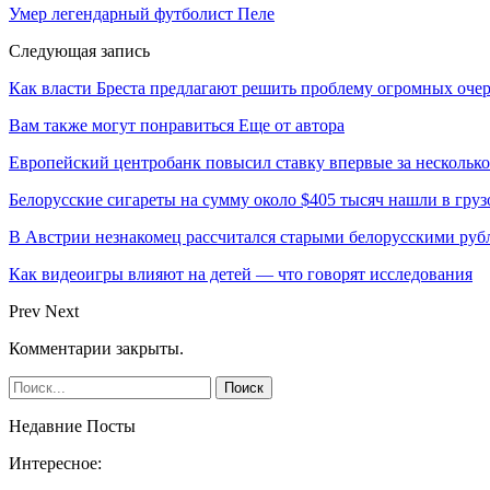
Умер легендарный футболист Пеле
Следующая запись
Как власти Бреста предлагают решить проблему огромных оче
Вам также могут понравиться
Еще от автора
Европейский центробанк повысил ставку впервые за несколько
Белорусские сигареты на сумму около $405 тысяч нашли в груз
В Австрии незнакомец рассчитался старыми белорусскими руб
Как видеоигры влияют на детей — что говорят исследования
Prev
Next
Комментарии закрыты.
Недавние Посты
Интересное: