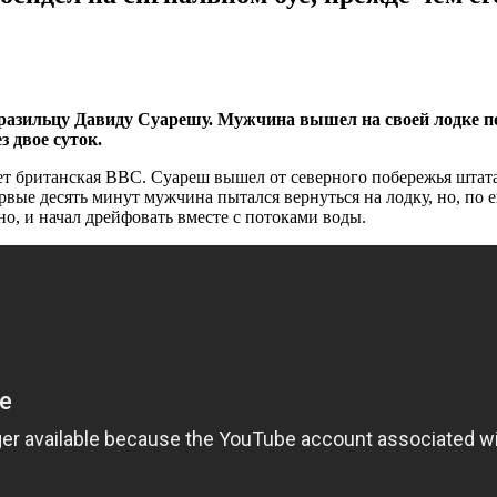
азильцу Давиду Суарешу. Мужчина вышел на своей лодке поры
з двое суток.
ает британская BBC. Суареш вышел от северного побережья штат
ервые десять минут мужчина пытался вернуться на лодку, но, по е
но, и начал дрейфовать вместе с потоками воды.