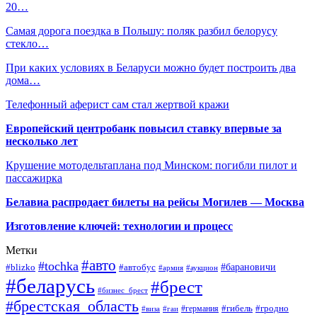
20…
Самая дорога поездка в Польшу: поляк разбил белорусу
стекло…
При каких условиях в Беларуси можно будет построить два
дома…
Телефонный аферист сам стал жертвой кражи
Европейский центробанк повысил ставку впервые за
несколько лет
Крушение мотодельтаплана под Минском: погибли пилот и
пассажирка
Белавиа распродает билеты на рейсы Могилев — Москва
Изготовление ключей: технологии и процесс
Метки
#авто
#tochka
#автобус
#барановичи
#blizko
#армия
#аукцион
#беларусь
#брест
#бизнес_брест
#брестская_область
#германия
#гибель
#гродно
#виза
#гаи