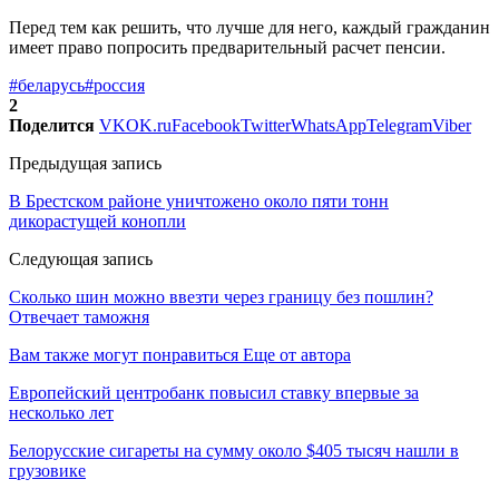
Перед тем как решить, что лучше для него, каждый гражданин
имеет право попросить предварительный расчет пенсии.
#беларусь
#россия
2
Поделится
VK
OK.ru
Facebook
Twitter
WhatsApp
Telegram
Viber
Предыдущая запись
В Брестском районе уничтожено около пяти тонн
дикорастущей конопли
Следующая запись
Сколько шин можно ввезти через границу без пошлин?
Отвечает таможня
Вам также могут понравиться
Еще от автора
Европейский центробанк повысил ставку впервые за
несколько лет
Белорусские сигареты на сумму около $405 тысяч нашли в
грузовике