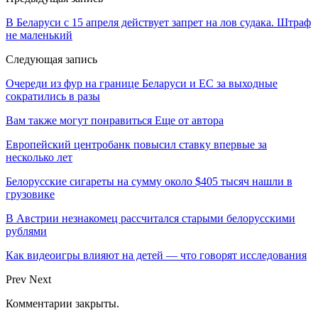
В Беларуси с 15 апреля действует запрет на лов судака. Штраф
не маленький
Следующая запись
Очереди из фур на границе Беларуси и ЕС за выходные
сократились в разы
Вам также могут понравиться
Еще от автора
Европейский центробанк повысил ставку впервые за
несколько лет
Белорусские сигареты на сумму около $405 тысяч нашли в
грузовике
В Австрии незнакомец рассчитался старыми белорусскими
рублями
Как видеоигры влияют на детей — что говорят исследования
Prev
Next
Комментарии закрыты.