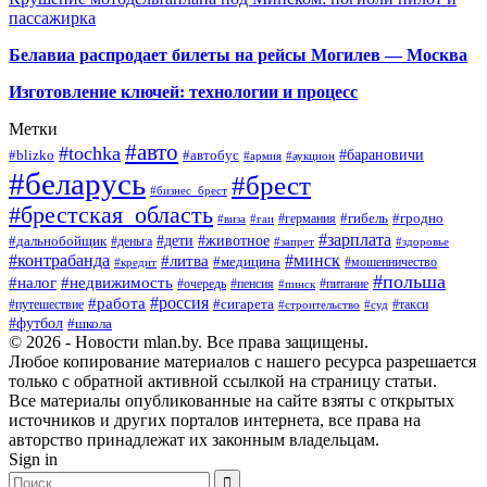
пассажирка
Белавиа распродает билеты на рейсы Могилев — Москва
Изготовление ключей: технологии и процесс
Метки
#авто
#tochka
#автобус
#барановичи
#blizko
#армия
#аукцион
#беларусь
#брест
#бизнес_брест
#брестская_область
#германия
#гибель
#гродно
#виза
#гаи
#зарплата
#дети
#животное
#дальнобойщик
#деньга
#запрет
#здоровье
#контрабанда
#минск
#литва
#медицина
#мошенничество
#кредит
#польша
#недвижимость
#налог
#пенсия
#питание
#очередь
#пинск
#россия
#работа
#сигарета
#путешествие
#такси
#строительство
#суд
#футбол
#школа
© 2026 - Новости mlan.by. Все права защищены.
Любое копирование материалов с нашего ресурса разрешается
только с обратной активной ссылкой на страницу статьи.
Все материалы опубликованные на сайте взяты с открытых
источников и других порталов интернета, все права на
авторство принадлежат их законным владельцам.
Sign in