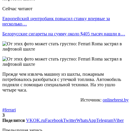
Сейчас читают
Европейский центробанк повысил ставку впервые за
несколько…
Белорусские сигареты на сумму около $405 тысяч нашли в…
Прежде чем извлечь машину из шахты, пожарным
потребовалось разобраться с утечкой топлива. Автомобиль
подняли с помощью специальной техники. На это ушло
четыре часа.
Источник:
onlinebrest.by
#ferrari
3
Поделится
VK
OK.ru
Facebook
Twitter
WhatsApp
Telegram
Viber
Предыдущая запись