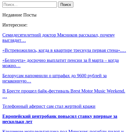
Недавние Посты
Интересное:
Семидесятилетний доктор Мясников рассказал, почему
выглядит…
«Встревожились, когда в квартире треснула первая стена».…
«Белпочта» досрочно выплатит пенсии за 8 марта – когда
можно…
Белорусам напомнили о штрафах до 9600 рублей за
незаконную…
В Бресте прошел байк-фестиваль Brest Motor Music Weekend.
…
Телефонный аферист сам стал жертвой кражи
Европейский центробанк повысил ставку впервые за
несколько лет
Крушение мотодельтаплана под Минском: погибли пилот и