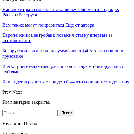
Нашел хитрый способ «застолбить» себе место во дворе.
Рассказ белоруса
Вам также могут понравиться
Еще от автора
Европейский центробанк повысил ставку впервые за
несколько лет
Белорусские сигареты на сумму около $405 тысяч нашли в
грузовике
В Австрии незнакомец рассчитался старыми белорусскими
рублями
Как видеоигры влияют на детей — что говорят исследования
Prev
Next
Комментарии закрыты.
Недавние Посты
Интересное: