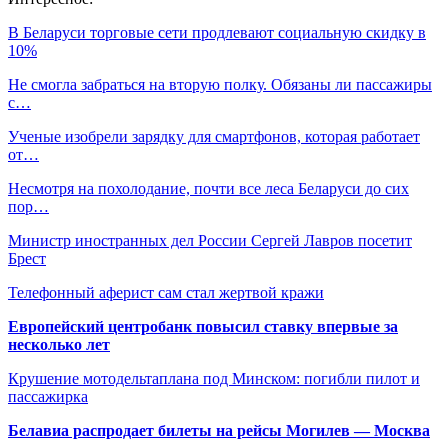
В Беларуси торговые сети продлевают социальную скидку в
10%
Не смогла забраться на вторую полку. Обязаны ли пассажиры
с…
Ученые изобрели зарядку для смартфонов, которая работает
от…
Несмотря на похолодание, почти все леса Беларуси до сих
пор…
Министр иностранных дел России Сергей Лавров посетит
Брест
Телефонный аферист сам стал жертвой кражи
Европейский центробанк повысил ставку впервые за
несколько лет
Крушение мотодельтаплана под Минском: погибли пилот и
пассажирка
Белавиа распродает билеты на рейсы Могилев — Москва