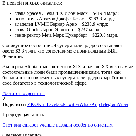
В первой пятерке оказались:
глава SpaceX, Tesla и X Илон Маск – $419,4 млрд;
основатель Amazon Джефф Безос – $263,8 млрд;
владелец LVMH Бернар Арно – $238,9 млрд;
глава Oracle Ларри Эллисон – $237 млрд;
гендиректор Meta Марк Цукерберг – $220,8 млрд.
Совокупное состояние 24 супермиллиардеров составляет
около $3,3 трлн, что сопоставимо с номинальным ВВП
Франции.
Эксперты Altrata отмечают, что в XIX и начале XX века самые
состоятельные люди были промышленниками, тогда как
большинство современных супермиллиардеров заработали
свое богатство в технологической сфере.
#богатство
#рейтинг
2
Поделится
VK
OK.ru
Facebook
Twitter
WhatsApp
Telegram
Viber
Предыдущая запись
Этот вид сигарет ученые назвали особенно опасным
Следующая запись