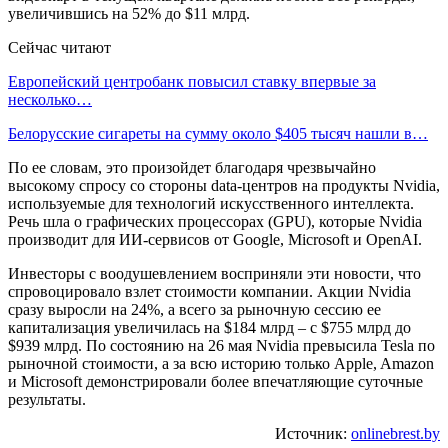
увеличившись на 52% до $11 млрд.
Сейчас читают
Европейский центробанк повысил ставку впервые за
несколько…
Белорусские сигареты на сумму около $405 тысяч нашли в…
По ее словам, это произойдет благодаря чрезвычайно
высокому спросу со стороны data-центров на продукты Nvidia,
используемые для технологий искусственного интеллекта.
Речь шла о графических процессорах (GPU), которые Nvidia
производит для ИИ-сервисов от Google, Microsoft и OpenAI.
Инвесторы с воодушевлением восприняли эти новости, что
спровоцировало взлет стоимости компании. Акции Nvidia
сразу выросли на 24%, а всего за рыночную сессию ее
капитализация увеличилась на $184 млрд – с $755 млрд до
$939 млрд. По состоянию на 26 мая Nvidia превысила Tesla по
рыночной стоимости, а за всю историю только Apple, Amazon
и Microsoft демонстрировали более впечатляющие суточные
результаты.
Источник:
onlinebrest.by