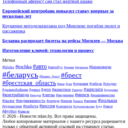
Телефонный аферист сам стал жертвой кражи
Европейский центробанк повысил ставку впервые за
несколько лет
Крушение мотодельтаплана под Минском: погибли пилот и
пассажирка
Белавиа распродает билеты на рейсы Могилев — Москва
Изготовление ключей: технологии и процесс
Метки
#авто
#tochka
#автобус
#барановичи
#blizko
#армия
#аукцион
#беларусь
#брест
#бизнес_брест
#брестская_область
#германия
#гибель
#гродно
#виза
#гаи
#зарплата
#дети
#животное
#дальнобойщик
#деньга
#запрет
#здоровье
#контрабанда
#минск
#литва
#медицина
#мошенничество
#кредит
#польша
#недвижимость
#налог
#пенсия
#питание
#очередь
#пинск
#россия
#работа
#сигарета
#путешествие
#такси
#строительство
#суд
#футбол
#школа
© 2026 - Новости mlan.by. Все права защищены.
Любое копирование материалов с нашего ресурса разрешается
только с обратной активной ссылкой на страницу статьи.