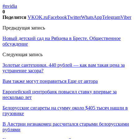
#nvidia
0
Поделится
VK
OK.ru
Facebook
Twitter
WhatsApp
Telegram
Viber
Предыдущая запись
Новый детский сад на Рябцева в Бресте. Общественное
обсуждение
Следующая запись
Золотые сантехники. 440 рублей — как вам такая цена за
устранение засора?
Вам также могут понравиться
Еще от автора
Европейский центробанк повысил ставку впервые за
несколько лет
Белорусские сигареты на сумму около $405 тысяч нашли в
грузовике
В Австрии незнакомец рассчитался старыми белорусскими
рублями