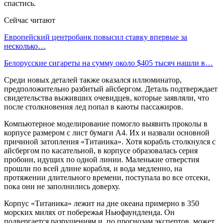
спастись.
Сейчас читают
Европейский центробанк повысил ставку впервые за
несколько…
Белорусские сигареты на сумму около $405 тысяч нашли в…
Среди новых деталей также оказался иллюминатор,
предположительно разбитый айсбергом. Деталь подтверждает
свидетельства выживших очевидцев, которые заявляли, что
после столкновения лед попал в каюты пассажиров.
Компьютерное моделирование помогло выявить проколы в
корпусе размером с лист бумаги А4. Их и назвали основной
причиной затопления «Титаника». Хотя корабль столкнулся с
айсбергом по касательной, в корпусе образовалась серия
пробоин, идущих по одной линии. Маленькие отверстия
прошли по всей длине корабля, и вода медленно, на
протяжении длительного времени, поступала во все отсеки,
пока они не заполнились доверху.
Корпус «Титаника» лежит на дне океана примерно в 350
морских милях от побережья Ньюфаундленда. Он
подвергается разрушениям и, по прогнозам экспертов, может