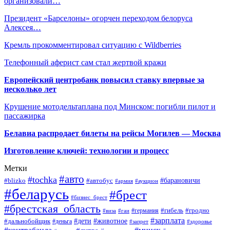
организовали…
Президент «Барселоны» огорчен переходом белоруса
Алексея…
Кремль прокомментировал ситуацию с Wildberries
Телефонный аферист сам стал жертвой кражи
Европейский центробанк повысил ставку впервые за
несколько лет
Крушение мотодельтаплана под Минском: погибли пилот и
пассажирка
Белавиа распродает билеты на рейсы Могилев — Москва
Изготовление ключей: технологии и процесс
Метки
#авто
#tochka
#автобус
#барановичи
#blizko
#армия
#аукцион
#беларусь
#брест
#бизнес_брест
#брестская_область
#германия
#гибель
#гродно
#виза
#гаи
#зарплата
#дети
#животное
#дальнобойщик
#деньга
#запрет
#здоровье