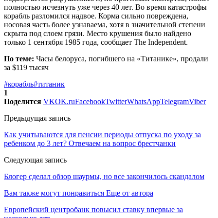
полностью исчезнуть уже через 40 лет. Во время катастрофы
корабль разломился надвое. Корма сильно повреждена,
носовая часть более узнаваема, хотя в значительной степени
скрыта под слоем грязи. Место крушения было найдено
только 1 сентября 1985 года, сообщает The Independent.
По теме:
Часы белоруса, погибшего на «Титанике», продали
за $119 тысяч
#корабль
#титаник
1
Поделится
VK
OK.ru
Facebook
Twitter
WhatsApp
Telegram
Viber
Предыдущая запись
Как учитываются для пенсии периоды отпуска по уходу за
ребенком до 3 лет? Отвечаем на вопрос брестчанки
Следующая запись
Блогер сделал обзор шаурмы, но все закончилось скандалом
Вам также могут понравиться
Еще от автора
Европейский центробанк повысил ставку впервые за