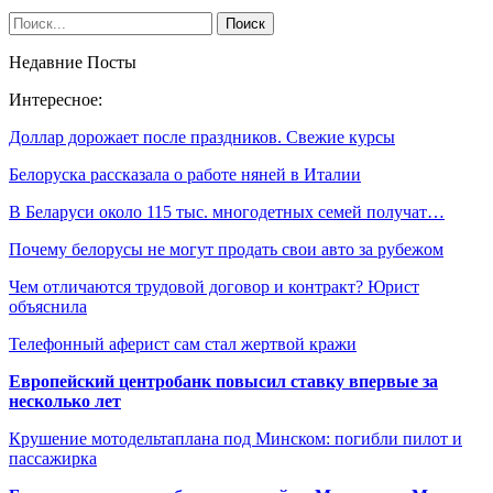
Недавние Посты
Интересное:
Доллар дорожает после праздников. Свежие курсы
Белоруска рассказала о работе няней в Италии
В Беларуси около 115 тыс. многодетных семей получат…
Почему белорусы не могут продать свои авто за рубежом
Чем отличаются трудовой договор и контракт? Юрист
объяснила
Телефонный аферист сам стал жертвой кражи
Европейский центробанк повысил ставку впервые за
несколько лет
Крушение мотодельтаплана под Минском: погибли пилот и
пассажирка