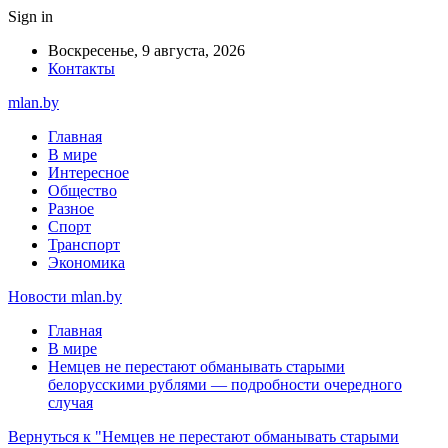
Sign in
Воскресенье, 9 августа, 2026
Контакты
mlan.by
Главная
В мире
Интересное
Общество
Разное
Спорт
Транспорт
Экономика
Новости mlan.by
Главная
В мире
Немцев не перестают обманывать старыми
белорусскими рублями — подробности очередного
случая
Вернуться к "Немцев не перестают обманывать старыми