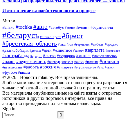
Белавиа распродает билеты на рейсы Могилев — Москва
Изготовление ключей: технологии и процесс
Метки
#авто
#tochka
#автобус
#барановичи
#blizko
#армия
#аукцион
#беларусь
#брест
#бизнес_брест
#брестская_область
#германия
#гибель
#гродно
#виза
#гаи
#зарплата
#дети
#животное
#дальнобойщик
#деньга
#запрет
#здоровье
#контрабанда
#минск
#литва
#медицина
#мошенничество
#кредит
#польша
#недвижимость
#налог
#пенсия
#питание
#очередь
#пинск
#россия
#работа
#сигарета
#путешествие
#такси
#строительство
#суд
#футбол
#школа
© 2026 - Новости mlan.by. Все права защищены.
Любое копирование материалов с нашего ресурса разрешается
только с обратной активной ссылкой на страницу статьи.
Все материалы опубликованные на сайте взяты с открытых
источников и других порталов интернета, все права на
авторство принадлежат их законным владельцам.
Sign in