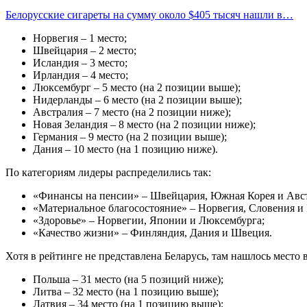
Белорусские сигареты на сумму около $405 тысяч нашли в…
Норвегия – 1 место;
Швейцария – 2 место;
Исландия – 3 место;
Ирландия – 4 место;
Люксембург – 5 место (на 2 позиции выше);
Нидерланды – 6 место (на 2 позиции выше);
Австралия – 7 место (на 2 позиции ниже);
Новая Зеландия – 8 место (на 2 позиции ниже);
Германия – 9 место (на 2 позиции выше);
Дания – 10 место (на 1 позицию ниже).
По категориям лидеры распределились так:
«Финансы на пенсии» – Швейцария, Южная Корея и Авст
«Материальное благосостояние» – Норвегия, Словения и
«Здоровье» – Норвегии, Японии и Люксембурга;
«Качество жизни» – Финляндия, Дания и Швеция.
Хотя в рейтинге не представлена Беларусь, там нашлось место
Польша – 31 место (на 5 позиций ниже);
Литва – 32 место (на 1 позицию выше);
Латвия – 34 место (на 1 позицию выше);