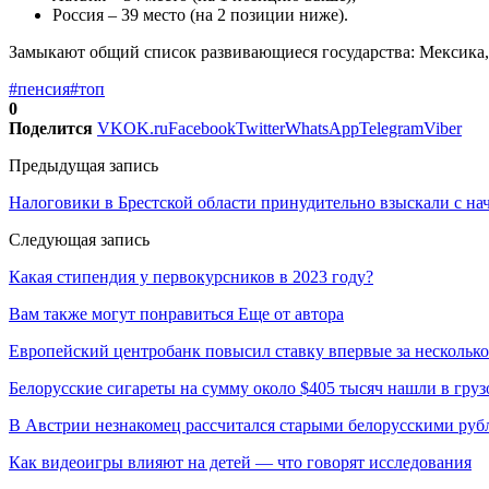
Россия – 39 место (на 2 позиции ниже).
Замыкают общий список развивающиеся государства: Мексика, 
#пенсия
#топ
0
Поделится
VK
OK.ru
Facebook
Twitter
WhatsApp
Telegram
Viber
Предыдущая запись
Налоговики в Брестской области принудительно взыскали с нач
Следующая запись
Какая стипендия у первокурсников в 2023 году?
Вам также могут понравиться
Еще от автора
Европейский центробанк повысил ставку впервые за несколько
Белорусские сигареты на сумму около $405 тысяч нашли в груз
В Австрии незнакомец рассчитался старыми белорусскими руб
Как видеоигры влияют на детей — что говорят исследования