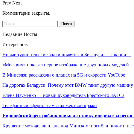
Prev
Next
Комментарии закрыты.
Недавние Посты
Интересное:
Новые туристические знаки появятся в Беларуси — как они…
«Москвич» показал первое изображение двух новых моделей
В Минсвязи рассказали о планах на 5G и скорости YouTube
На дорогах Беларуси. Почему этот BMW тянет другую машин
Елена Науменко — новый руководитель Брестского ЗАГСа
Телефонный аферист сам стал жертвой кражи
Европейский центробанк повысил ставку впервые за нескол
Крушение мотодельтаплана под Минском: погибли пилот и па