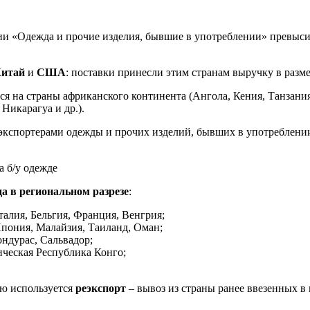
ции «Одежда и прочие изделия, бывшие в употреблении» превыс
итай
и
США
: поставки принесли этим странам выручку в разм
я на страны африканского континента (Ангола, Кения, Танзания
Никарагуа и др.).
спортерами одежды и прочих изделий, бывших в употреблении
а в региональном разрезе
:
алия, Бельгия, Франция, Венгрия;
пония, Малайзия, Таиланд, Оман;
ндурас, Сальвадор;
ическая Республика Конго;
ую используется
реэкспорт
– вывоз из страны ранее ввезенных в 