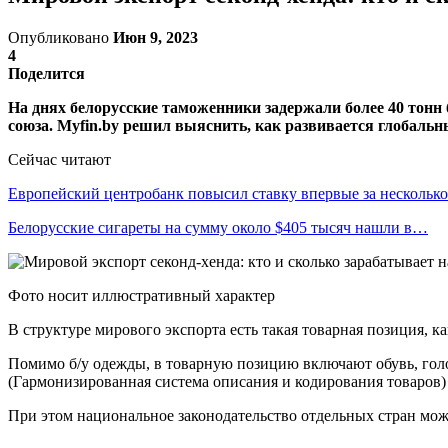
Опубликовано
Июн 9, 2023
4
Поделится
На днях белорусские таможенники задержали более 40 тонн
союза. Myfin.by решил выяснить, как развивается глобальн
Сейчас читают
Европейский центробанк повысил ставку впервые за несколь
Белорусские сигареты на сумму около $405 тысяч нашли в…
Фото носит иллюстративный характер
В структуре мирового экспорта есть такая товарная позиция, 
Помимо б/у одежды, в товарную позицию включают обувь, голо
(Гармонизированная система описания и кодирования товаров
При этом национальное законодательство отдельных стран может