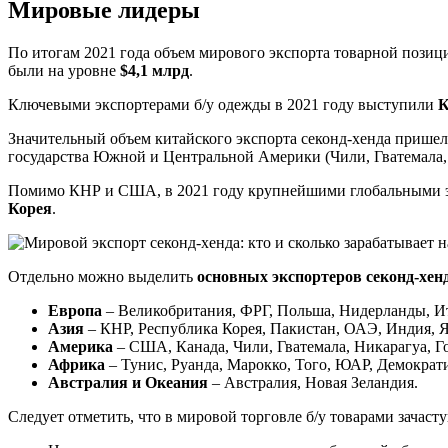
Мировые лидеры
По итогам 2021 года объем мирового экспорта товарной пози
были на уровне
$4,1 млрд
.
Ключевыми экспортерами б/у одежды в 2021 году выступили
К
Значительный объем китайского экспорта секонд-хенда пришелс
государства Южной и Центральной Америки (Чили, Гватемала, 
Помимо КНР и США, в 2021 году крупнейшими глобальными эк
Корея
.
Отдельно можно выделить
основных экспортеров секонд-хенд
Европа
– Великобритания, ФРГ, Польша, Нидерланды, Ит
Азия
– КНР, Республика Корея, Пакистан, ОАЭ, Индия, Я
Америка
– США, Канада, Чили, Гватемала, Никарагуа, Го
Африка
– Тунис, Руанда, Марокко, Того, ЮАР, Демократ
Австралия и Океания
– Австралия, Новая Зеландия.
Следует отметить, что в мировой торговле б/у товарами зачаст