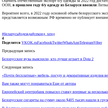
Оценить отечественный экспорт б/у одежды за 2022 год достат
ООН,
в прошлом году б/у одежду из Беларуси ввозили
Литва,
Вероятнее всего, в 2022 году основной объем белорусского экс
представляется возможным: РФ временно не публикует внешне
#беларусь
#одежда
#секонд_хенд
4
Поделится
VK
OK.ru
Facebook
Twitter
WhatsApp
Telegram
Viber
Предыдущая запись
Белорусские вузы выяснили, кто лучше играет в Dota 2
Следующая запись
«Почти бесплатные» мебель, посуду и декоративные изделия в
Вам также могут понравиться
Еще от автора
Европейский центробанк повысил ставку впервые за несколько
Белорусские сигареты на сумму около $405 тысяч нашли в груз