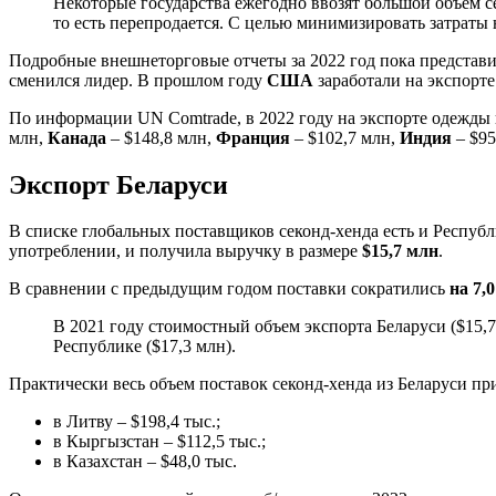
Некоторые государства ежегодно ввозят большой объем се
то есть перепродается. С целью минимизировать затраты 
Подробные внешнеторговые отчеты за 2022 год пока представил
сменился лидер. В прошлом году
США
заработали на экспорте
По информации UN Comtrade, в 2022 году на экспорте одежды
млн,
Канада
– $148,8 млн,
Франция
– $102,7 млн,
Индия
– $95
Экспорт Беларуси
В списке глобальных поставщиков секонд-хенда есть и Республ
употреблении, и получила выручку в размере
$15,7 млн
.
В сравнении с предыдущим годом поставки сократились
на 7,
В 2021 году стоимостный объем экспорта Беларуси ($15,7
Республике ($17,3 млн).
Практически весь объем поставок секонд-хенда из Беларуси пр
в Литву – $198,4 тыс.;
в Кыргызстан – $112,5 тыс.;
в Казахстан – $48,0 тыс.