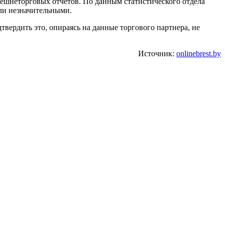
нешнеторговых отчетов. По данным статистического отдела
ли незначительными.
дтвердить это, опираясь на данные торгового партнера, не
Источник:
onlinebrest.by