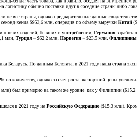
конд-хенда: часть товара, как правило, оседает на внутреннем р
на логистику обычно поставки идут в соседние страны либо лок
и не все страны, однако предварительные данные свидетельству
 секонд-хенда $953,6 млн, опередив по объему выручки
Китай
($
 и прочих изделий, бывших в употреблении,
Германия
заработал
,1 млн,
Турция
– $62,2 млн,
Норвегия
– $23,5 млн,
Филиппины
ика Беларусь. По данным Белстата, в 2021 году наша страна экс
0%
по количеству, однако за счет роста экспортной цены увелич
 млн) был примерно на таком же уровне, как у Филиппин ($15,2
ишелся в 2021 году на
Российскую Федерацию
($15,3 млн). Кро