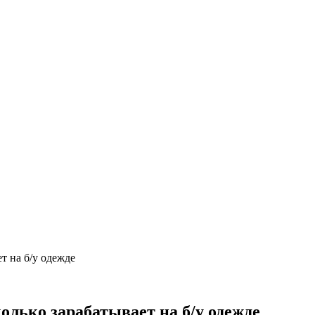
т на б/у одежде
олько зарабатывает на б/у одежде