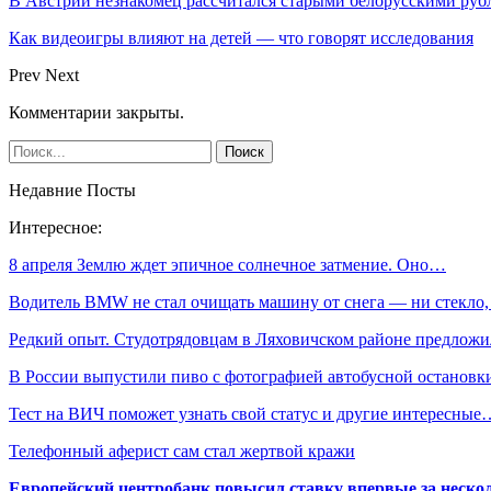
В Австрии незнакомец рассчитался старыми белорусскими руб
Как видеоигры влияют на детей — что говорят исследования
Prev
Next
Комментарии закрыты.
Недавние Посты
Интересное:
8 апреля Землю ждет эпичное солнечное затмение. Оно…
Водитель BMW не стал очищать машину от снега — ни стекло
Редкий опыт. Студотрядовцам в Ляховичском районе предло
В России выпустили пиво с фотографией автобусной останов
Тест на ВИЧ поможет узнать свой статус и другие интересные
Телефонный аферист сам стал жертвой кражи
Европейский центробанк повысил ставку впервые за нескол