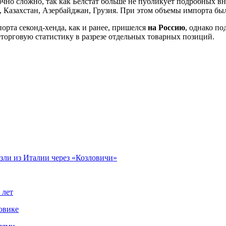
очно сложно, так как Белстат больше не публикует подробных в
 Казахстан, Азербайджан, Грузия. При этом объемы импорта бы
порта секонд-хенда, как и ранее, пришелся
на Россию
, однако по
торговую статистику в разрезе отдельных товарных позиций.
езли из Италии через «Козловичи»
 лет
овике