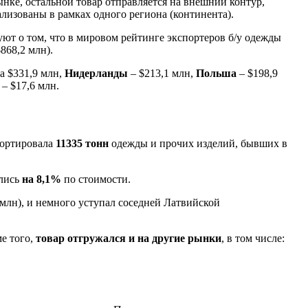
ынке, остальной товар отправляется на внешний контур,
ализованы в рамках одного региона (континента).
ют о том, что в мировом рейтинге экспортеров б/у одежды
868,2 млн).
а $331,9 млн,
Нидерланды
– $213,1 млн,
Польша
– $198,9
– $17,6 млн.
портировала
11335 тонн
одежды и прочих изделий, бывших в
ились
на 8,1%
по стоимости.
 млн), и немного уступал соседней Латвийской
ме того,
товар отгружался и на другие рынки
, в том числе: