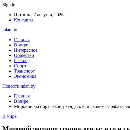
Sign in
Пятница, 7 августа, 2026
Контакты
mlan.by
Главная
В мире
Интересное
Общество
Разное
Спорт
Транспорт
Экономика
Новости mlan.by
Главная
В мире
Мировой экспорт секонд-хенда: кто и сколько зарабатывае
В мире
Мировой экспорт секонд-хенда: кто и ск