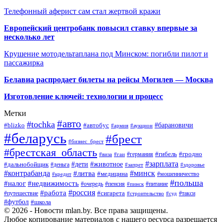
Телефонный аферист сам стал жертвой кражи
Европейский центробанк повысил ставку впервые за
несколько лет
Крушение мотодельтаплана под Минском: погибли пилот и
пассажирка
Белавиа распродает билеты на рейсы Могилев — Москва
Изготовление ключей: технологии и процесс
Метки
#авто
#tochka
#автобус
#барановичи
#blizko
#армия
#аукцион
#беларусь
#брест
#бизнес_брест
#брестская_область
#германия
#гибель
#гродно
#виза
#гаи
#зарплата
#дети
#животное
#дальнобойщик
#деньга
#запрет
#здоровье
#контрабанда
#минск
#литва
#медицина
#мошенничество
#кредит
#польша
#недвижимость
#налог
#пенсия
#питание
#очередь
#пинск
#россия
#работа
#сигарета
#путешествие
#такси
#строительство
#суд
#футбол
#школа
© 2026 - Новости mlan.by. Все права защищены.
Любое копирование материалов с нашего ресурса разрешается