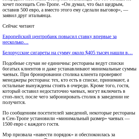
хочет посещать Сен-Тропе. «Он думал, что был щедрым,
оставив 500 евро, а вместо этого ему сделали выговор», —
заявил друг итальянца.
Сейчас читают
Европейский центробанк повысил ставку впервые за
несколько…
Белорусские сигареты на сумму около $405 тысяч нашли в…
Подобные случаи не единичны: рестораны ведут списки
богатых клиентов и даже устанавливают минимальные суммы
чаевых. При бронировании столика клиента проверяют
менеджеры ресторана: тех, кто есть в списке, принимают, а
остальные вынуждены стоять в очереди. Кроме того, гостя,
который оставил недостаточно чаевых, могут включить в
стоп-лист, после чего забронировать столик в заведении не
получится.
По сообщениям посетителей заведений, некоторые рестораны
в Сен-Тропе установили «минимальный размер» чаевых —
1500 евро с каждого гостя.
Мэр призвала «навести порядок» и обеспокоилась за