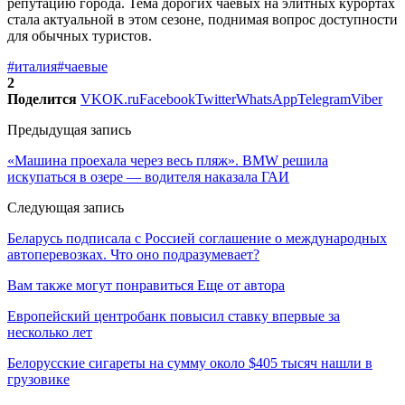
репутацию города. Тема дорогих чаевых на элитных курортах
стала актуальной в этом сезоне, поднимая вопрос доступности
для обычных туристов.
#италия
#чаевые
2
Поделится
VK
OK.ru
Facebook
Twitter
WhatsApp
Telegram
Viber
Предыдущая запись
«Машина проехала через весь пляж». BMW решила
искупаться в озере — водителя наказала ГАИ
Следующая запись
Беларусь подписала с Россией соглашение о международных
автоперевозках. Что оно подразумевает?
Вам также могут понравиться
Еще от автора
Европейский центробанк повысил ставку впервые за
несколько лет
Белорусские сигареты на сумму около $405 тысяч нашли в
грузовике