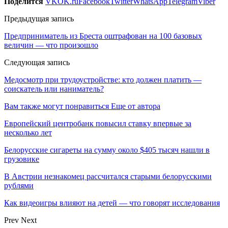
Поделится
VK
OK.ru
Facebook
Twitter
WhatsApp
Telegram
Viber
Предыдущая запись
Предприниматель из Бреста оштрафован на 100 базовых
величин — что произошло
Следующая запись
Медосмотр при трудоустройстве: кто должен платить —
соискатель или наниматель?
Вам также могут понравиться
Еще от автора
Европейский центробанк повысил ставку впервые за
несколько лет
Белорусские сигареты на сумму около $405 тысяч нашли в
грузовике
В Австрии незнакомец рассчитался старыми белорусскими
рублями
Как видеоигры влияют на детей — что говорят исследования
Prev
Next