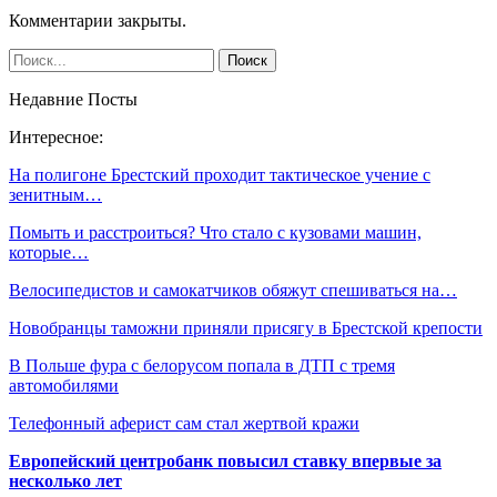
Комментарии закрыты.
Недавние Посты
Интересное:
На полигоне Брестский проходит тактическое учение с
зенитным…
Помыть и расстроиться? Что стало с кузовами машин,
которые…
Велосипедистов и самокатчиков обяжут спешиваться на…
Новобранцы таможни приняли присягу в Брестской крепости
В Польше фура с белорусом попала в ДТП с тремя
автомобилями
Телефонный аферист сам стал жертвой кражи
Европейский центробанк повысил ставку впервые за
несколько лет