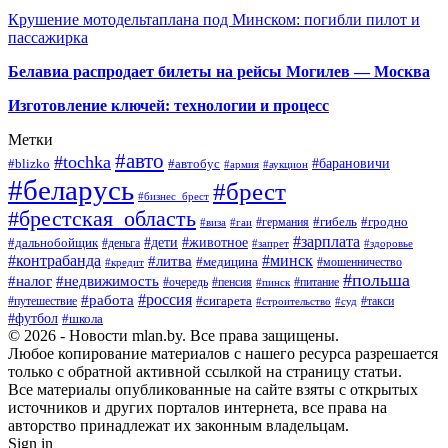
Крушение мотодельтаплана под Минском: погибли пилот и
пассажирка
Белавиа распродает билеты на рейсы Могилев — Москва
Изготовление ключей: технологии и процесс
Метки
#авто
#tochka
#автобус
#барановичи
#blizko
#армия
#аукцион
#беларусь
#брест
#бизнес_брест
#брестская_область
#германия
#гибель
#гродно
#виза
#гаи
#зарплата
#дети
#животное
#дальнобойщик
#деньга
#запрет
#здоровье
#контрабанда
#минск
#литва
#медицина
#мошенничество
#кредит
#польша
#недвижимость
#налог
#пенсия
#питание
#очередь
#пинск
#россия
#работа
#сигарета
#путешествие
#такси
#строительство
#суд
#футбол
#школа
© 2026 - Новости mlan.by. Все права защищены.
Любое копирование материалов с нашего ресурса разрешается
только с обратной активной ссылкой на страницу статьи.
Все материалы опубликованные на сайте взяты с открытых
источников и других порталов интернета, все права на
авторство принадлежат их законным владельцам.
Sign in