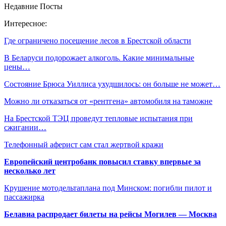
Недавние Посты
Интересное:
Где ограничено посещение лесов в Брестской области
В Беларуси подорожает алкоголь. Какие минимальные
цены…
Состояние Брюса Уиллиса ухудшилось: он больше не может…
Можно ли отказаться от «рентгена» автомобиля на таможне
На Брестской ТЭЦ проведут тепловые испытания при
сжигании…
Телефонный аферист сам стал жертвой кражи
Европейский центробанк повысил ставку впервые за
несколько лет
Крушение мотодельтаплана под Минском: погибли пилот и
пассажирка
Белавиа распродает билеты на рейсы Могилев — Москва