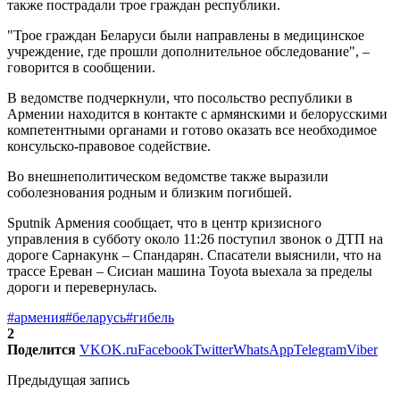
также пострадали трое граждан республики.
"Трое граждан Беларуси были направлены в медицинское
учреждение, где прошли дополнительное обследование", –
говорится в сообщении.
В ведомстве подчеркнули, что посольство республики в
Армении находится в контакте с армянскими и белорусскими
компетентными органами и готово оказать все необходимое
консульско-правовое содействие.
Во внешнеполитическом ведомстве также выразили
соболезнования родным и близким погибшей.
Sputnik Армения сообщает, что в центр кризисного
управления в субботу около 11:26 поступил звонок о ДТП на
дороге Сарнакунк – Спандарян. Спасатели выяснили, что на
трассе Ереван – Сисиан машина Toyota выехала за пределы
дороги и перевернулась.
#армения
#беларусь
#гибель
2
Поделится
VK
OK.ru
Facebook
Twitter
WhatsApp
Telegram
Viber
Предыдущая запись