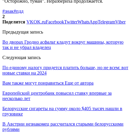
"Осторожно, туман". Неразбериха продолжается.
#знак
#пдд
2
Поделится
VK
OK.ru
Facebook
Twitter
WhatsApp
Telegram
Viber
Предыдущая запись
Во дворах Гродно асфальт кладут вокруг машины, которую
так и не убрал владелец
Следующая запись
По единому налогу придется платить больше, но не всем: вот
новые ставки на 2024
Вам также могут понравиться
Еще от автора
Европейский центробанк повысил ставку впервые за
несколько лет
Белорусские сигареты на сумму около $405 тысяч нашли в
грузовике
В Австрии незнакомец рассчитался старыми белорусскими
рублями