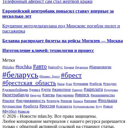
Телефонный аферист сам стал жертвой кражи
Европейский центробанк повысил ставку впервые за
несколько лет
Крушение мотодельтаплана под Минском: погибли пилот и
пассажирка
Белавиа распродает билеты на рейсы Могилев — Москва
Изготовление ключей: технологии и процесс
Метки
#авто
#tochka
#автобус
#барановичи
#blizko
#армия
#аукцион
#беларусь
#брест
#бизнес_брест
#брестская_область
#германия
#гибель
#гродно
#виза
#гаи
#зарплата
#дети
#животное
#дальнобойщик
#деньга
#запрет
#здоровье
#контрабанда
#минск
#литва
#медицина
#мошенничество
#кредит
#польша
#недвижимость
#налог
#пенсия
#питание
#очередь
#пинск
#россия
#работа
#сигарета
#путешествие
#такси
#строительство
#суд
#футбол
#школа
© 2026 - Новости mlan.by. Все права защищены.
Любое копирование материалов с нашего ресурса разрешается
только с обратной активной ссылкой на страницу статьи.